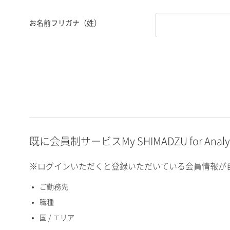
お名前フリガナ（姓）
お名前フリガナ（名）
E-mailアドレス（半角
英数）
既に会員制サービスMy SHIMADZU for An
※ログインいただくと登録いただいている会員情報が
ご勤務先
国 / エリア
職種
国 / エリア