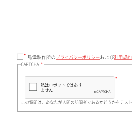
郵便番号（勤務先）
都道府県（勤務先）
島津製作所の
および
プライバシーポリシー
利用規約
CAPTCHA
市（勤務先）
町名・番地（勤務先）
この質問は、あなたが人間の訪問者であるかどうかをテス