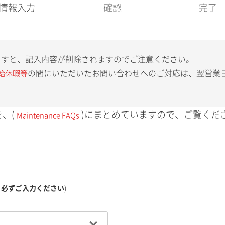
現
情報入力
確認
完了
在
:
ますと、記入内容が削除されますのでご注意ください。
の間にいただいたお問い合わせへのご対応は、翌営業
始休暇等
、(
)にまとめていますので、ご覧くだ
Maintenance FAQs
、必ずご入力ください
)