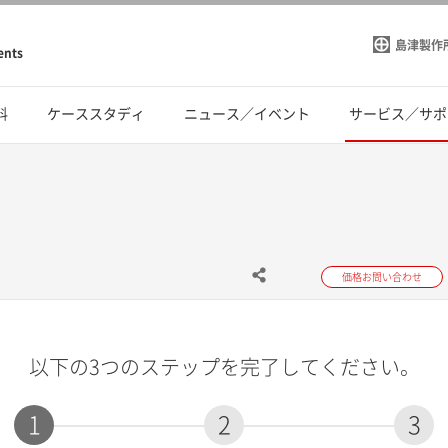
島津製作
ents
料
ケーススタディ
ニュース／イベント
サービス／サポ
価格お問い合わせ
以下の3つのステップを完了してください。
1
2
3