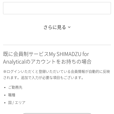
さらに見る
お名前フリガナ（姓）
既に会員制サービスMy SHIMADZU for
お名前フリガナ（名）
Analyticalのアカウントをお持ちの場合
※ログインいただくと登録いただいている会員情報が自動的に反映
されます。追加で入力が必要な項目もございます。
ご勤務先
E-mailアドレス（半角英数）
職種
国 / エリア