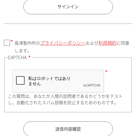
国 / エリア
サインイン
プライバシーポリシー
利用規約
島津製作所の
および
に同意
郵便番号（勤務先）
します。
CAPTCHA
住所検索
この質問は、あなたが人間の訪問者であるかどうかをテスト
都道府県（勤務先）
し、自動化されたスパム投稿を防止するためのものです。