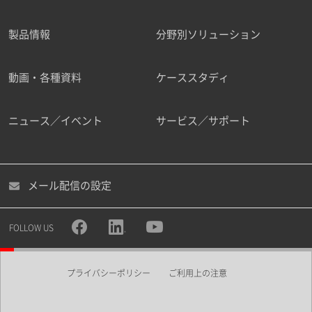
製品情報
分野別ソリューション
ご勤務先
動画・各種資料
ケーススタディ
ニュース／イベント
サービス／サポート
職種
メール配信の設定
所属部署
FOLLOW US
プライバシーポリシー
ご利用上の注意
業界