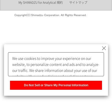
My SHIMADZU for Analytical 規約
サイトマップ
会員制サービスMySHIMADZU
for Analyticalへの登録をおすす
めします。
We use cookies to improve your experience on our
My SHIMADZU for Analyticalへ登録いただくと、技術情報や
website, to personalize content and ads and to analyze
取扱説明書・Webinarなどの閲覧ができます。
our traffic. We share information about your use of our
website with our advertising and analytics partners,
また、個人情報を再入力することなくお問合せができるよ
who may combine it with other information that you
うになります。
Do Not Sell or Share My Personal Information
have provided to them or that they have collected from
your use of their services. You have the right to opt-out
登録された個人情報は、当社のプライバシーポリシーに記
of our sharing information about you with our partners.
載された目的のために使用されることがあります。
Please click [Do Not Sell or Share My Personal