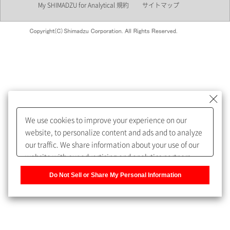
My SHIMADZU for Analytical 規約
サイトマップ
会員制サービスMySHIMADZU
for Analyticalへの登録をおすす
めします。
We use cookies to improve your experience on our
My SHIMADZU for Analyticalへ登録いただくと、技術情報や
website, to personalize content and ads and to analyze
取扱説明書・Webinarなどの閲覧ができます。
our traffic. We share information about your use of our
website with our advertising and analytics partners,
また、個人情報を再入力することなくお問合せができるよ
who may combine it with other information that you
うになります。
Do Not Sell or Share My Personal Information
have provided to them or that they have collected from
your use of their services. You have the right to opt-out
登録された個人情報は、当社のプライバシーポリシーに記
of our sharing information about you with our partners.
載された目的のために使用されることがあります。
Please click [Do Not Sell or Share My Personal