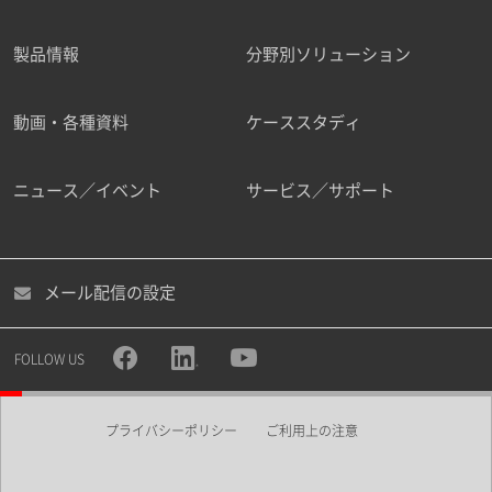
製品情報
分野別ソリューション
ご勤務先
動画・各種資料
ケーススタディ
ニュース／イベント
サービス／サポート
職種
メール配信の設定
所属部署
FOLLOW US
プライバシーポリシー
ご利用上の注意
業界