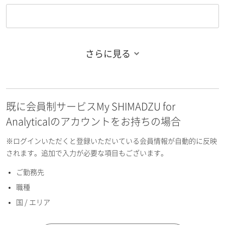
さらに見る
お名前フリガナ（姓）
既に会員制サービスMy SHIMADZU for
お名前フリガナ（名）
Analyticalのアカウントをお持ちの場合
※ログインいただくと登録いただいている会員情報が自動的に反映
されます。追加で入力が必要な項目もございます。
ご勤務先
E-mailアドレス（半角英数）
職種
国 / エリア