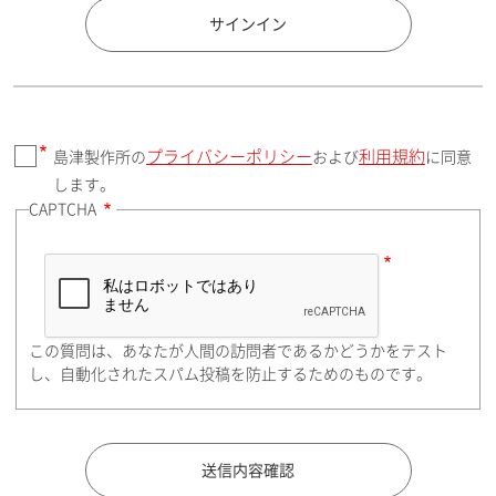
国 / エリア
サインイン
プライバシーポリシー
利用規約
島津製作所の
および
に同意
郵便番号（勤務先）
します。
CAPTCHA
住所検索
この質問は、あなたが人間の訪問者であるかどうかをテスト
都道府県（勤務先）
し、自動化されたスパム投稿を防止するためのものです。