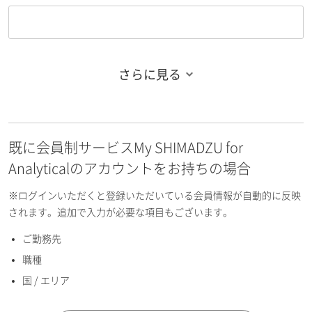
さらに見る
お名前フリガナ（姓）
既に会員制サービスMy SHIMADZU for
お名前フリガナ（名）
Analyticalのアカウントをお持ちの場合
※ログインいただくと登録いただいている会員情報が自動的に反映
されます。追加で入力が必要な項目もございます。
ご勤務先
E-mailアドレス（半角英数）
職種
国 / エリア