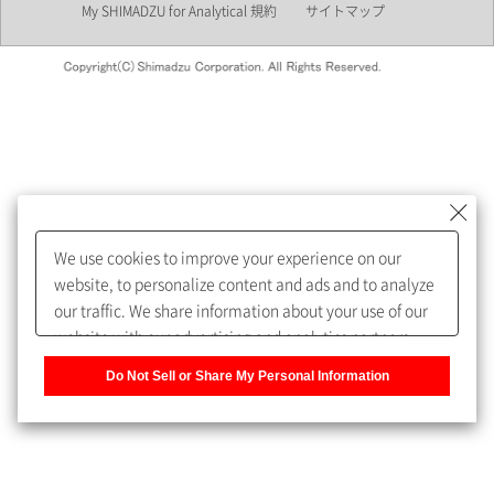
My SHIMADZU for Analytical 規約
サイトマップ
会員制サービスMySHIMADZU
for Analyticalへの登録をおすす
めします。
We use cookies to improve your experience on our
My SHIMADZU for Analyticalへ登録いただくと、技術情報や
website, to personalize content and ads and to analyze
取扱説明書・Webinarなどの閲覧ができます。
our traffic. We share information about your use of our
website with our advertising and analytics partners,
また、個人情報を再入力することなくお問合せができるよ
who may combine it with other information that you
うになります。
Do Not Sell or Share My Personal Information
have provided to them or that they have collected from
your use of their services. You have the right to opt-out
登録された個人情報は、当社のプライバシーポリシーに記
of our sharing information about you with our partners.
載された目的のために使用されることがあります。
Please click [Do Not Sell or Share My Personal