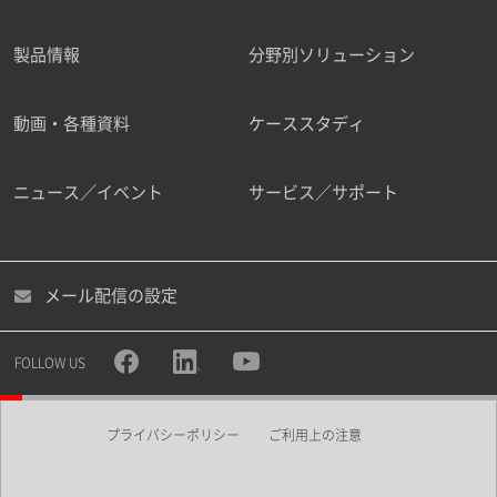
製品情報
分野別ソリューション
ご勤務先
動画・各種資料
ケーススタディ
ニュース／イベント
サービス／サポート
職種
メール配信の設定
所属部署
FOLLOW US
プライバシーポリシー
ご利用上の注意
業界