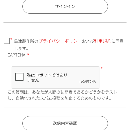
国 / エリア
サインイン
プライバシーポリシー
利用規約
島津製作所の
および
に同意
郵便番号（勤務先）
します。
CAPTCHA
住所検索
この質問は、あなたが人間の訪問者であるかどうかをテスト
都道府県（勤務先）
し、自動化されたスパム投稿を防止するためのものです。