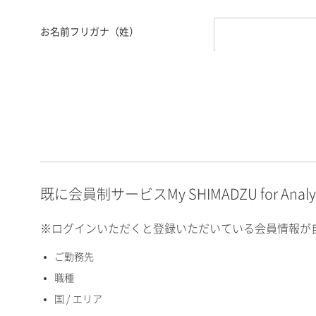
お名前フリガナ（姓）
お名前フリガナ（名）
E-mailアドレス（半角
英数）
既に会員制サービスMy SHIMADZU for An
※ログインいただくと登録いただいている会員情報が
ご勤務先
国 / エリア
職種
国 / エリア