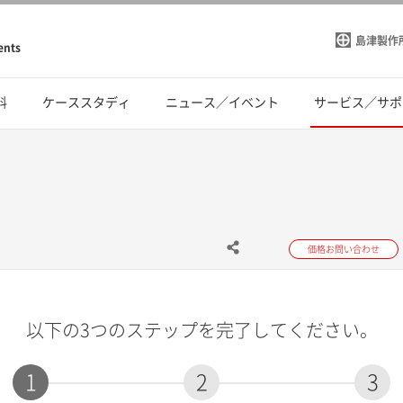
島津製作
ents
料
ケーススタディ
ニュース／イベント
サービス／サポ
価格お問い合わせ
以下の3つのステップを完了してください。
1
2
3