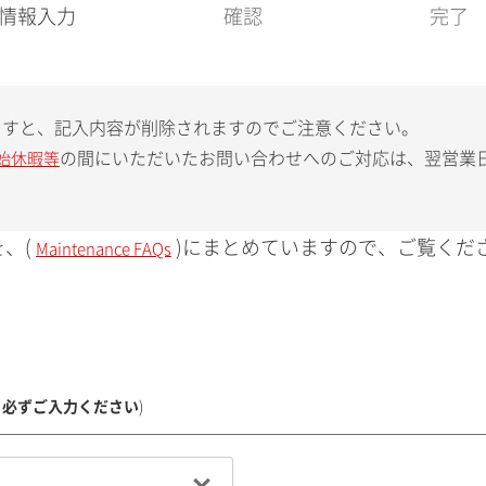
現
情報入力
確認
完了
在
:
ますと、記入内容が削除されますのでご注意ください。
の間にいただいたお問い合わせへのご対応は、翌営業
始休暇等
、(
)にまとめていますので、ご覧くだ
Maintenance FAQs
、必ずご入力ください
)