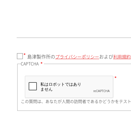
郵便番号（勤務先）
都道府県（勤務先）
島津製作所の
および
プライバシーポリシー
利用規約
CAPTCHA
市（勤務先）
町名・番地（勤務先）
この質問は、あなたが人間の訪問者であるかどうかをテス