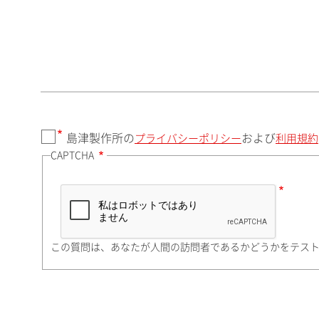
郵便番号（勤務先）
都道府県（勤務先）
島津製作所の
および
プライバシーポリシー
利用規約
CAPTCHA
市（勤務先）
町名・番地（勤務先）
この質問は、あなたが人間の訪問者であるかどうかをテス