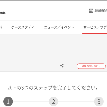
島津製作
ents
料
ケーススタディ
ニュース／イベント
サービス／サポ
価格お問い合わせ
以下の3つのステップを完了してください。
1
2
3