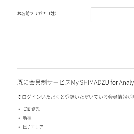
お名前フリガナ（姓）
お名前フリガナ（名）
E-mailアドレス（半角
英数）
既に会員制サービスMy SHIMADZU for An
※ログインいただくと登録いただいている会員情報が
ご勤務先
国 / エリア
職種
国 / エリア