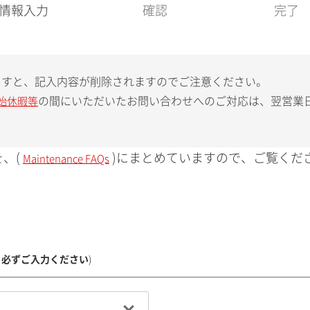
現
情報入力
確認
完了
在
:
ますと、記入内容が削除されますのでご注意ください。
の間にいただいたお問い合わせへのご対応は、翌営業
始休暇等
、(
)にまとめていますので、ご覧くだ
Maintenance FAQs
、必ずご入力ください
)