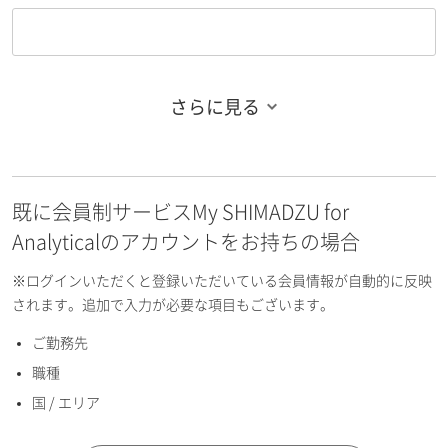
さらに見る
お名前フリガナ（姓）
既に会員制サービスMy SHIMADZU for
お名前フリガナ（名）
Analyticalのアカウントをお持ちの場合
※ログインいただくと登録いただいている会員情報が自動的に反映
されます。追加で入力が必要な項目もございます。
ご勤務先
E-mailアドレス（半角英数）
職種
国 / エリア