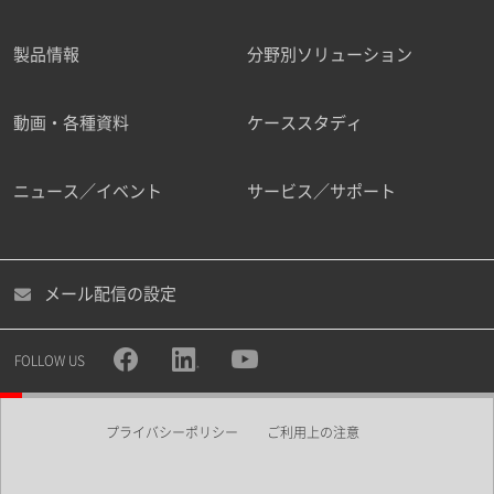
製品情報
分野別ソリューション
ご勤務先
動画・各種資料
ケーススタディ
ニュース／イベント
サービス／サポート
職種
メール配信の設定
所属部署
FOLLOW US
プライバシーポリシー
ご利用上の注意
業界