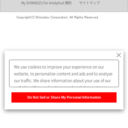
My SHIMADZU for Analytical 規約
サイトマップ
会員制サービスMySHIMADZU
for Analyticalへの登録をおすす
めします。
We use cookies to improve your experience on our
My SHIMADZU for Analyticalへ登録いただくと、技術情報や
website, to personalize content and ads and to analyze
取扱説明書・Webinarなどの閲覧ができます。
our traffic. We share information about your use of our
website with our advertising and analytics partners,
また、個人情報を再入力することなくお問合せができるよ
who may combine it with other information that you
うになります。
Do Not Sell or Share My Personal Information
have provided to them or that they have collected from
your use of their services. You have the right to opt-out
登録された個人情報は、当社のプライバシーポリシーに記
of our sharing information about you with our partners.
載された目的のために使用されることがあります。
Please click [Do Not Sell or Share My Personal