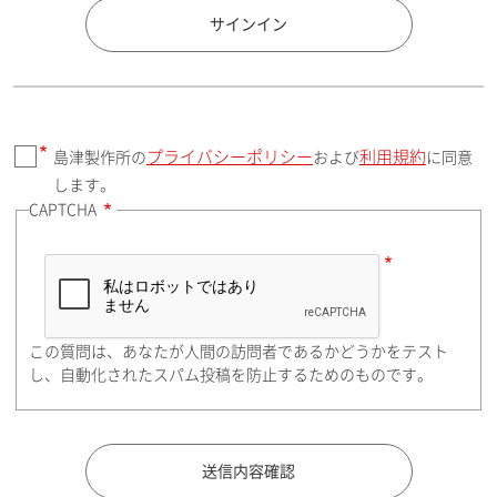
国 / エリア
サインイン
プライバシーポリシー
利用規約
島津製作所の
および
に同意
郵便番号（勤務先）
します。
CAPTCHA
住所検索
この質問は、あなたが人間の訪問者であるかどうかをテスト
都道府県（勤務先）
し、自動化されたスパム投稿を防止するためのものです。