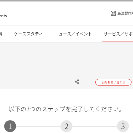
島津製作
ents
料
ケーススタディ
ニュース／イベント
サービス／サポ
価格お問い合わせ
以下の3つのステップを完了してください。
1
2
3