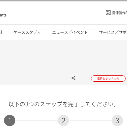
島津製作
ents
料
ケーススタディ
ニュース／イベント
サービス／サポ
価格お問い合わせ
以下の3つのステップを完了してください。
1
2
3