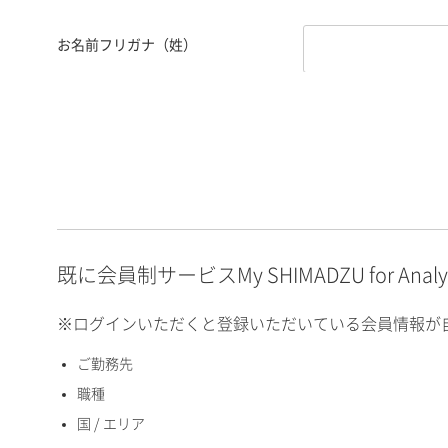
お名前フリガナ（姓）
お名前フリガナ（名）
E-mailアドレス（半角
英数）
既に会員制サービスMy SHIMADZU for An
※ログインいただくと登録いただいている会員情報が
ご勤務先
国 / エリア
職種
国 / エリア