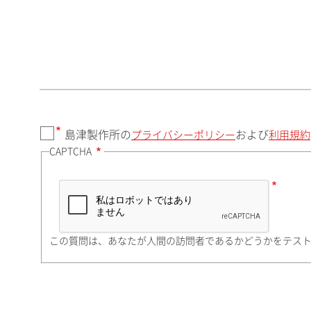
郵便番号（勤務先）
都道府県（勤務先）
島津製作所の
および
プライバシーポリシー
利用規約
CAPTCHA
市（勤務先）
町名・番地（勤務先）
この質問は、あなたが人間の訪問者であるかどうかをテス