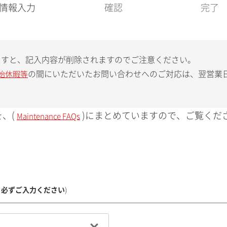
現
情報入力
確認
完了
在
:
ますと、記入内容が削除されますのでご注意ください。
の間にいただいたお問い合わせへのご対応は、翌営業
始休暇等
、(
)にまとめていますので、ご覧くだ
Maintenance FAQs
、必ずご入力ください
)