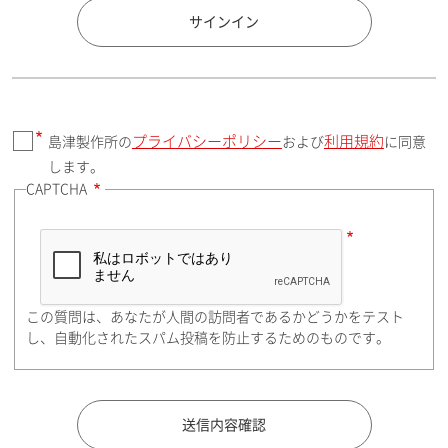
国 / エリア
サインイン
プライバシーポリシー
利用規約
島津製作所の
および
に同意
郵便番号（勤務先）
します。
CAPTCHA
住所検索
この質問は、あなたが人間の訪問者であるかどうかをテスト
都道府県（勤務先）
し、自動化されたスパム投稿を防止するためのものです。