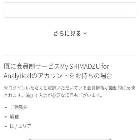
さらに見る
お名前フリガナ（姓）
既に会員制サービスMy SHIMADZU for
お名前フリガナ（名）
Analyticalのアカウントをお持ちの場合
※ログインいただくと登録いただいている会員情報が自動的に反映
されます。追加で入力が必要な項目もございます。
ご勤務先
E-mailアドレス（半角英数）
職種
国 / エリア