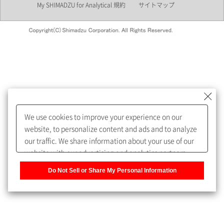
My SHIMADZU for Analytical 規約
サイトマップ
会員制サービスMySHIMADZU
for Analyticalへの登録をおすす
めします。
We use cookies to improve your experience on our
My SHIMADZU for Analyticalへ登録いただくと、技術情報や
website, to personalize content and ads and to analyze
取扱説明書・Webinarなどの閲覧ができます。
our traffic. We share information about your use of our
website with our advertising and analytics partners,
また、個人情報を再入力することなくお問合せができるよ
who may combine it with other information that you
うになります。
Do Not Sell or Share My Personal Information
have provided to them or that they have collected from
your use of their services. You have the right to opt-out
登録された個人情報は、当社のプライバシーポリシーに記
of our sharing information about you with our partners.
載された目的のために使用されることがあります。
Please click [Do Not Sell or Share My Personal