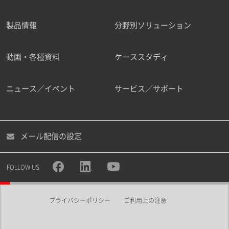
製品情報
分野別ソリューション
ご勤務先
動画・各種資料
ケーススタディ
ニュース／イベント
サービス／サポート
職種
メール配信の設定
所属部署
FOLLOW US
プライバシーポリシー
ご利用上の注意
業界