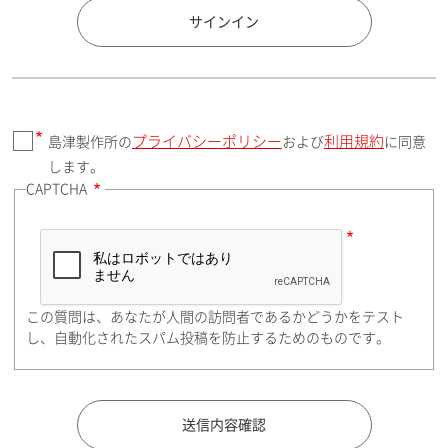
国 / エリア
サインイン
プライバシーポリシー
利用規約
島津製作所の
および
に同意
郵便番号（勤務先）
します。
CAPTCHA
住所検索
この質問は、あなたが人間の訪問者であるかどうかをテスト
都道府県（勤務先）
し、自動化されたスパム投稿を防止するためのものです。