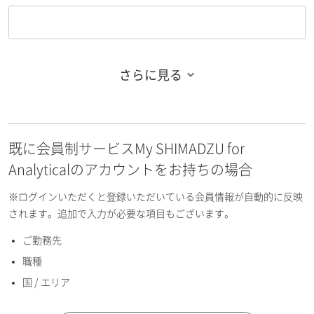
さらに見る
お名前フリガナ（姓）
既に会員制サービスMy SHIMADZU for
お名前フリガナ（名）
Analyticalのアカウントをお持ちの場合
※ログインいただくと登録いただいている会員情報が自動的に反映
されます。追加で入力が必要な項目もございます。
ご勤務先
E-mailアドレス（半角英数）
職種
国 / エリア