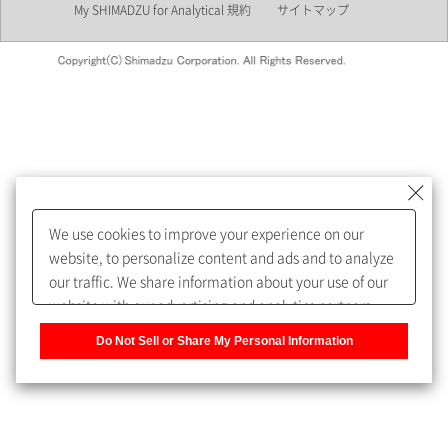
My SHIMADZU for Analytical 規約
サイトマップ
会員制サービスMySHIMADZU
for Analyticalへの登録をおすす
めします。
We use cookies to improve your experience on our
My SHIMADZU for Analyticalへ登録いただくと、技術情報や
website, to personalize content and ads and to analyze
取扱説明書・Webinarなどの閲覧ができます。
our traffic. We share information about your use of our
website with our advertising and analytics partners,
また、個人情報を再入力することなくお問合せができるよ
who may combine it with other information that you
うになります。
Do Not Sell or Share My Personal Information
have provided to them or that they have collected from
your use of their services. You have the right to opt-out
登録された個人情報は、当社のプライバシーポリシーに記
of our sharing information about you with our partners.
載された目的のために使用されることがあります。
Please click [Do Not Sell or Share My Personal