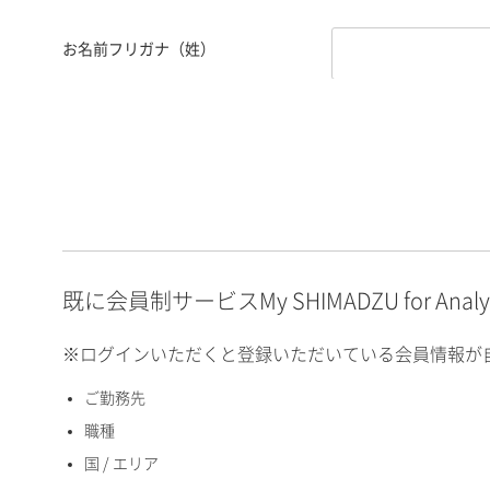
お名前フリガナ（姓）
お名前フリガナ（名）
E-mailアドレス（半角
英数）
既に会員制サービスMy SHIMADZU for An
※ログインいただくと登録いただいている会員情報が
ご勤務先
国 / エリア
職種
国 / エリア