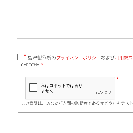
郵便番号（勤務先）
都道府県（勤務先）
島津製作所の
および
プライバシーポリシー
利用規約
CAPTCHA
市（勤務先）
町名・番地（勤務先）
この質問は、あなたが人間の訪問者であるかどうかをテス