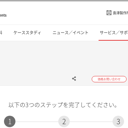
島津製作
ents
料
ケーススタディ
ニュース／イベント
サービス／サポ
価格お問い合わせ
以下の3つのステップを完了してください。
1
2
3