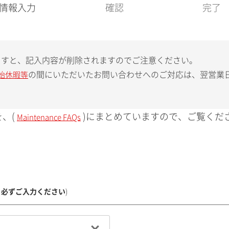
現
情報入力
確認
完了
在
:
ますと、記入内容が削除されますのでご注意ください。
の間にいただいたお問い合わせへのご対応は、翌営業
始休暇等
、(
)にまとめていますので、ご覧くだ
Maintenance FAQs
、必ずご入力ください
)