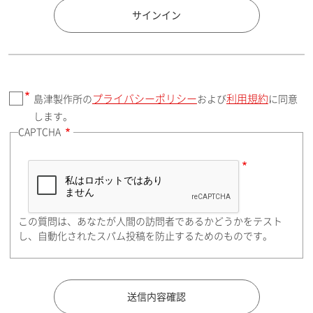
国 / エリア
サインイン
プライバシーポリシー
利用規約
島津製作所の
および
に同意
郵便番号（勤務先）
します。
CAPTCHA
住所検索
この質問は、あなたが人間の訪問者であるかどうかをテスト
都道府県（勤務先）
し、自動化されたスパム投稿を防止するためのものです。