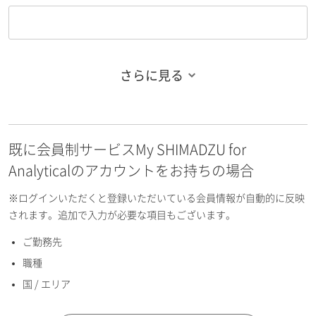
さらに見る
お名前フリガナ（姓）
既に会員制サービスMy SHIMADZU for
お名前フリガナ（名）
Analyticalのアカウントをお持ちの場合
※ログインいただくと登録いただいている会員情報が自動的に反映
されます。追加で入力が必要な項目もございます。
ご勤務先
E-mailアドレス（半角英数）
職種
国 / エリア