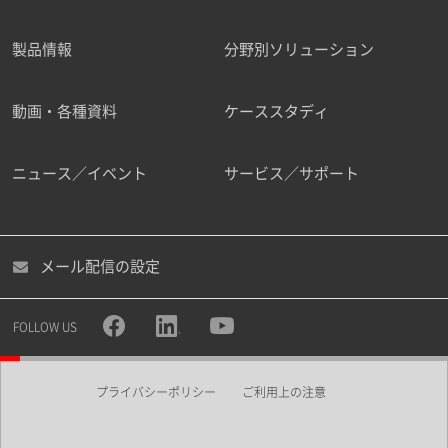
製品情報
分野別ソリューション
ご勤務先
動画・各種資料
ケーススタディ
ニュース／イベント
サービス／サポート
職種
メール配信の設定
所属部署
FOLLOW US
プライバシーポリシー
ご利用上の注意
業界