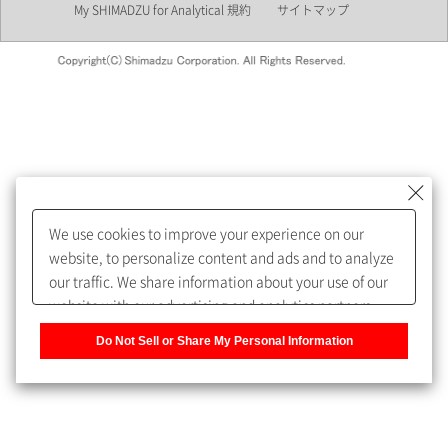
My SHIMADZU for Analytical 規約
サイトマップ
会員制サービスMySHIMADZU
for Analyticalへの登録をおすす
めします。
We use cookies to improve your experience on our
My SHIMADZU for Analyticalへ登録いただくと、技術情報や
website, to personalize content and ads and to analyze
取扱説明書・Webinarなどの閲覧ができます。
our traffic. We share information about your use of our
website with our advertising and analytics partners,
また、個人情報を再入力することなくお問合せができるよ
who may combine it with other information that you
うになります。
Do Not Sell or Share My Personal Information
have provided to them or that they have collected from
your use of their services. You have the right to opt-out
登録された個人情報は、当社のプライバシーポリシーに記
of our sharing information about you with our partners.
載された目的のために使用されることがあります。
Please click [Do Not Sell or Share My Personal