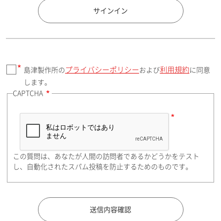
国 / エリア
サインイン
プライバシーポリシー
利用規約
島津製作所の
および
に同意
郵便番号（勤務先）
します。
CAPTCHA
住所検索
この質問は、あなたが人間の訪問者であるかどうかをテスト
都道府県（勤務先）
し、自動化されたスパム投稿を防止するためのものです。