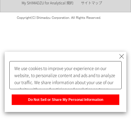
My SHIMADZU for Analytical 規約
サイトマップ
会員制サービスMySHIMADZU
for Analyticalへの登録をおすす
めします。
We use cookies to improve your experience on our
My SHIMADZU for Analyticalへ登録いただくと、技術情報や
website, to personalize content and ads and to analyze
取扱説明書・Webinarなどの閲覧ができます。
our traffic. We share information about your use of our
website with our advertising and analytics partners,
また、個人情報を再入力することなくお問合せができるよ
who may combine it with other information that you
うになります。
Do Not Sell or Share My Personal Information
have provided to them or that they have collected from
your use of their services. You have the right to opt-out
登録された個人情報は、当社のプライバシーポリシーに記
of our sharing information about you with our partners.
載された目的のために使用されることがあります。
Please click [Do Not Sell or Share My Personal