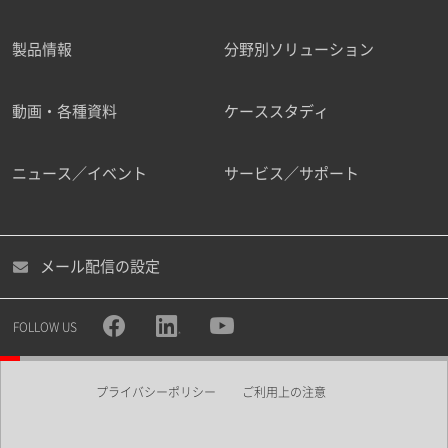
製品情報
分野別ソリューション
ご勤務先
動画・各種資料
ケーススタディ
ニュース／イベント
サービス／サポート
職種
メール配信の設定
所属部署
FOLLOW US
プライバシーポリシー
ご利用上の注意
業界