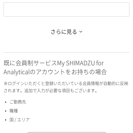
さらに見る
お名前フリガナ（姓）
既に会員制サービスMy SHIMADZU for
お名前フリガナ（名）
Analyticalのアカウントをお持ちの場合
※ログインいただくと登録いただいている会員情報が自動的に反映
されます。追加で入力が必要な項目もございます。
ご勤務先
E-mailアドレス（半角英数）
職種
国 / エリア