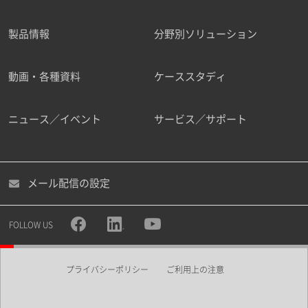
製品情報
分野別ソリューション
ご勤務先
動画・各種資料
ケーススタディ
ニュース／イベント
サービス／サポート
職種
メール配信の設定
所属部署
FOLLOW US
プライバシーポリシー
ご利用上の注意
業界