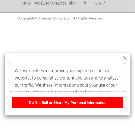
My SHIMADZU for Analytical 規約
サイトマップ
会員制サービスMySHIMADZU
for Analyticalへの登録をおすす
めします。
We use cookies to improve your experience on our
My SHIMADZU for Analyticalへ登録いただくと、技術情報や
website, to personalize content and ads and to analyze
取扱説明書・Webinarなどの閲覧ができます。
our traffic. We share information about your use of our
website with our advertising and analytics partners,
また、個人情報を再入力することなくお問合せができるよ
who may combine it with other information that you
うになります。
Do Not Sell or Share My Personal Information
have provided to them or that they have collected from
your use of their services. You have the right to opt-out
登録された個人情報は、当社のプライバシーポリシーに記
of our sharing information about you with our partners.
載された目的のために使用されることがあります。
Please click [Do Not Sell or Share My Personal