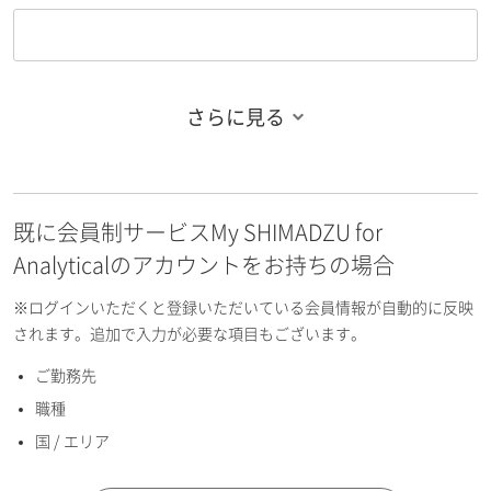
さらに見る
お名前フリガナ（姓）
既に会員制サービスMy SHIMADZU for
お名前フリガナ（名）
Analyticalのアカウントをお持ちの場合
※ログインいただくと登録いただいている会員情報が自動的に反映
されます。追加で入力が必要な項目もございます。
ご勤務先
E-mailアドレス（半角英数）
職種
国 / エリア