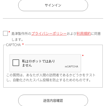
国 / エリア
サインイン
プライバシーポリシー
利用規約
島津製作所の
および
に同意
郵便番号（勤務先）
します。
CAPTCHA
住所検索
この質問は、あなたが人間の訪問者であるかどうかをテスト
都道府県（勤務先）
し、自動化されたスパム投稿を防止するためのものです。