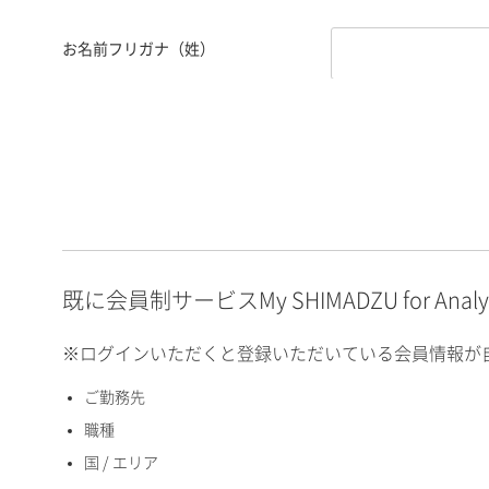
お名前フリガナ（姓）
お名前フリガナ（名）
E-mailアドレス（半角
英数）
既に会員制サービスMy SHIMADZU for An
※ログインいただくと登録いただいている会員情報が
ご勤務先
国 / エリア
職種
国 / エリア