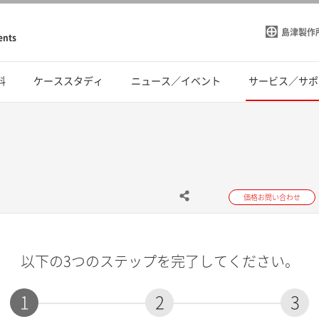
島津製作
ents
料
ケーススタディ
ニュース／イベント
サービス／サポ
価格お問い合わせ
以下の3つのステップを完了してください。
1
2
3