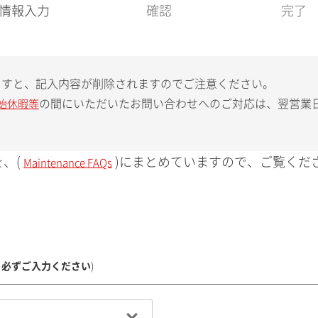
現
情報入力
確認
完了
在
:
ますと、記入内容が削除されますのでご注意ください。
の間にいただいたお問い合わせへのご対応は、翌営業
始休暇等
、(
)にまとめていますので、ご覧くだ
Maintenance FAQs
、必ずご入力ください
)