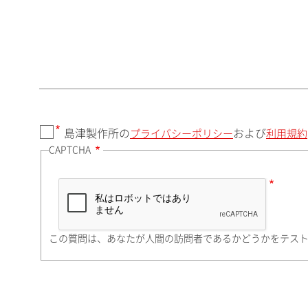
郵便番号（勤務先）
都道府県（勤務先）
島津製作所の
および
プライバシーポリシー
利用規約
CAPTCHA
市（勤務先）
町名・番地（勤務先）
この質問は、あなたが人間の訪問者であるかどうかをテス