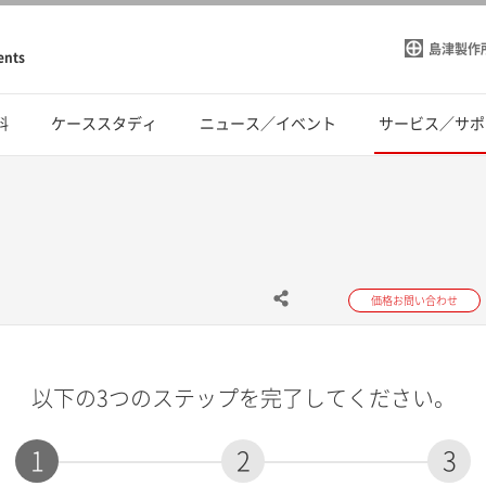
島津製作
ents
料
ケーススタディ
ニュース／イベント
サービス／サポ
価格お問い合わせ
以下の3つのステップを完了してください。
1
2
3