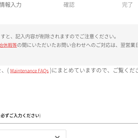
現
情報入力
確認
完了
在
:
ますと、記入内容が削除されますのでご注意ください。
の間にいただいたお問い合わせへのご対応は、翌営業
始休暇等
、(
)にまとめていますので、ご覧くだ
Maintenance FAQs
、必ずご入力ください
)