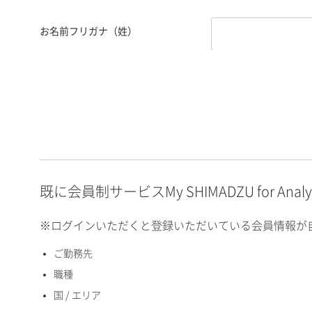
お名前フリガナ（姓）
お名前フリガナ（名）
E-mailアドレス（半角
英数）
既に会員制サービスMy SHIMADZU for An
※ログインいただくと登録いただいている会員情報が
ご勤務先
国 / エリア
職種
国 / エリア