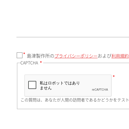
郵便番号（勤務先）
都道府県（勤務先）
島津製作所の
および
プライバシーポリシー
利用規約
CAPTCHA
市（勤務先）
町名・番地（勤務先）
この質問は、あなたが人間の訪問者であるかどうかをテス