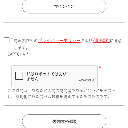
国 / エリア
サインイン
プライバシーポリシー
利用規約
島津製作所の
および
に同意
郵便番号（勤務先）
します。
CAPTCHA
住所検索
この質問は、あなたが人間の訪問者であるかどうかをテスト
都道府県（勤務先）
し、自動化されたスパム投稿を防止するためのものです。