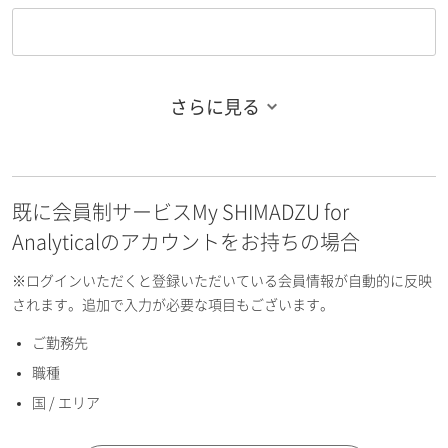
さらに見る
お名前フリガナ（姓）
既に会員制サービスMy SHIMADZU for
お名前フリガナ（名）
Analyticalのアカウントをお持ちの場合
※ログインいただくと登録いただいている会員情報が自動的に反映
されます。追加で入力が必要な項目もございます。
ご勤務先
E-mailアドレス（半角英数）
職種
国 / エリア