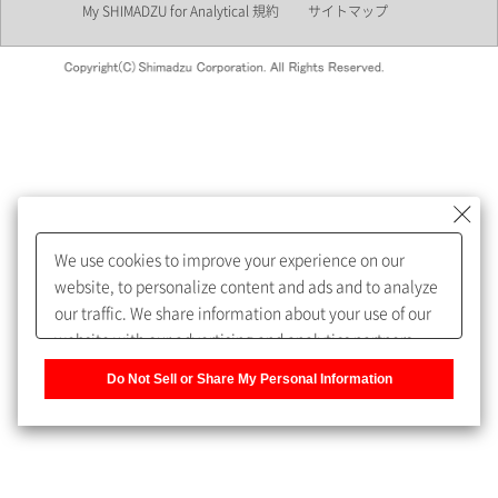
My SHIMADZU for Analytical 規約
サイトマップ
会員制サービスMySHIMADZU
for Analyticalへの登録をおすす
めします。
We use cookies to improve your experience on our
My SHIMADZU for Analyticalへ登録いただくと、技術情報や
website, to personalize content and ads and to analyze
取扱説明書・Webinarなどの閲覧ができます。
our traffic. We share information about your use of our
website with our advertising and analytics partners,
また、個人情報を再入力することなくお問合せができるよ
who may combine it with other information that you
うになります。
Do Not Sell or Share My Personal Information
have provided to them or that they have collected from
your use of their services. You have the right to opt-out
登録された個人情報は、当社のプライバシーポリシーに記
of our sharing information about you with our partners.
載された目的のために使用されることがあります。
Please click [Do Not Sell or Share My Personal