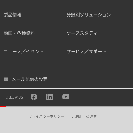
製品情報
分野別ソリューション
ご勤務先
動画・各種資料
ケーススタディ
ニュース／イベント
サービス／サポート
職種
メール配信の設定
所属部署
FOLLOW US
プライバシーポリシー
ご利用上の注意
業界