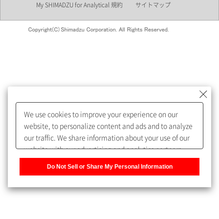
My SHIMADZU for Analytical 規約
サイトマップ
会員制サービスMySHIMADZU
for Analyticalへの登録をおすす
めします。
We use cookies to improve your experience on our
My SHIMADZU for Analyticalへ登録いただくと、技術情報や
website, to personalize content and ads and to analyze
取扱説明書・Webinarなどの閲覧ができます。
our traffic. We share information about your use of our
website with our advertising and analytics partners,
また、個人情報を再入力することなくお問合せができるよ
who may combine it with other information that you
うになります。
Do Not Sell or Share My Personal Information
have provided to them or that they have collected from
your use of their services. You have the right to opt-out
登録された個人情報は、当社のプライバシーポリシーに記
of our sharing information about you with our partners.
載された目的のために使用されることがあります。
Please click [Do Not Sell or Share My Personal