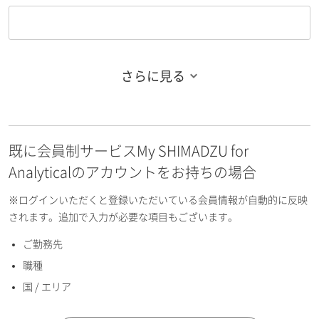
さらに見る
お名前フリガナ（姓）
既に会員制サービスMy SHIMADZU for
お名前フリガナ（名）
Analyticalのアカウントをお持ちの場合
※ログインいただくと登録いただいている会員情報が自動的に反映
されます。追加で入力が必要な項目もございます。
ご勤務先
E-mailアドレス（半角英数）
職種
国 / エリア