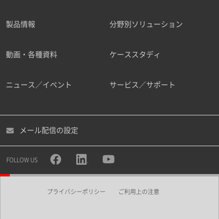
製品情報
分野別ソリューション
ご勤務先
動画・各種資料
ケーススタディ
ニュース／イベント
サービス／サポート
職種
メール配信の設定
所属部署
FOLLOW US
プライバシーポリシー
ご利用上の注意
業界