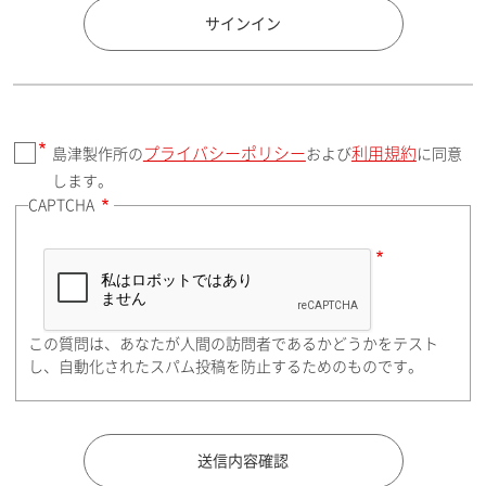
国 / エリア
サインイン
プライバシーポリシー
利用規約
島津製作所の
および
に同意
郵便番号（勤務先）
します。
CAPTCHA
住所検索
この質問は、あなたが人間の訪問者であるかどうかをテスト
都道府県（勤務先）
し、自動化されたスパム投稿を防止するためのものです。