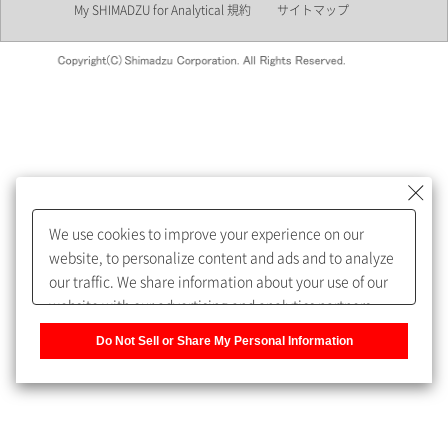
My SHIMADZU for Analytical 規約
サイトマップ
会員制サービスMySHIMADZU
for Analyticalへの登録をおすす
めします。
We use cookies to improve your experience on our
My SHIMADZU for Analyticalへ登録いただくと、技術情報や
website, to personalize content and ads and to analyze
取扱説明書・Webinarなどの閲覧ができます。
our traffic. We share information about your use of our
website with our advertising and analytics partners,
また、個人情報を再入力することなくお問合せができるよ
who may combine it with other information that you
うになります。
Do Not Sell or Share My Personal Information
have provided to them or that they have collected from
your use of their services. You have the right to opt-out
登録された個人情報は、当社のプライバシーポリシーに記
of our sharing information about you with our partners.
載された目的のために使用されることがあります。
Please click [Do Not Sell or Share My Personal