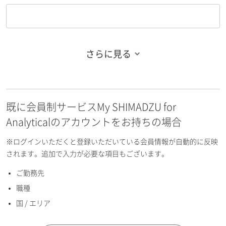
さらに見る
お名前フリガナ（姓）
既に会員制サービスMy SHIMADZU for
お名前フリガナ（名）
Analyticalのアカウントをお持ちの場合
※ログインいただくと登録いただいている会員情報が自動的に反映
されます。追加で入力が必要な項目もございます。
ご勤務先
E-mailアドレス（半角英数）
職種
国 / エリア