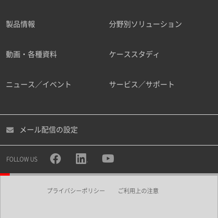
製品情報
分野別ソリューション
ご勤務先
動画・各種資料
ケーススタディ
ニュース／イベント
サービス／サポート
職種
メール配信の設定
所属部署
FOLLOW US
プライバシーポリシー
ご利用上の注意
業界