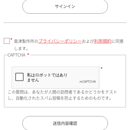
国 / エリア
サインイン
プライバシーポリシー
利用規約
島津製作所の
および
に同意
郵便番号（勤務先）
します。
CAPTCHA
住所検索
この質問は、あなたが人間の訪問者であるかどうかをテスト
都道府県（勤務先）
し、自動化されたスパム投稿を防止するためのものです。