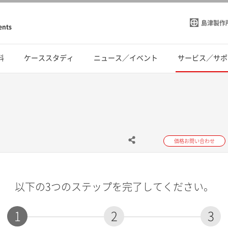
島津製作
ents
料
ケーススタディ
ニュース／イベント
サービス／サポ
価格お問い合わせ
以下の3つのステップを完了してください。
1
2
3