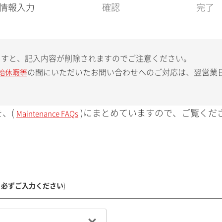
現
情報入力
確認
完了
在
:
ますと、記入内容が削除されますのでご注意ください。
の間にいただいたお問い合わせへのご対応は、翌営業
始休暇等
、(
)にまとめていますので、ご覧くだ
Maintenance FAQs
、必ずご入力ください
)