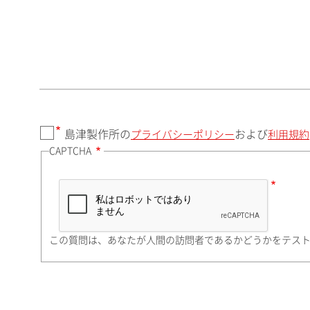
郵便番号（勤務先）
都道府県（勤務先）
島津製作所の
および
プライバシーポリシー
利用規約
CAPTCHA
市（勤務先）
町名・番地（勤務先）
この質問は、あなたが人間の訪問者であるかどうかをテス