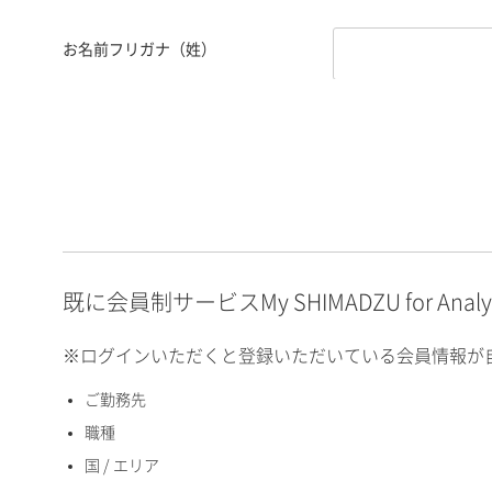
お名前フリガナ（姓）
お名前フリガナ（名）
E-mailアドレス（半角
英数）
既に会員制サービスMy SHIMADZU for An
※ログインいただくと登録いただいている会員情報が
ご勤務先
国 / エリア
職種
国 / エリア