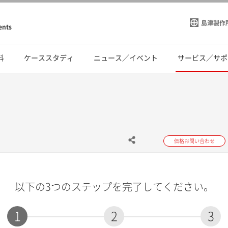
島津製作
ents
料
ケーススタディ
ニュース／イベント
サービス／サポ
価格お問い合わせ
以下の3つのステップを完了してください。
1
2
3