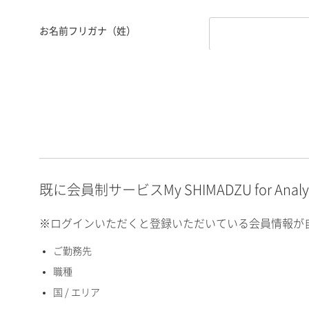
お名前フリガナ（姓）
お名前フリガナ（名）
E-mailアドレス（半角
英数）
既に会員制サービスMy SHIMADZU for An
※ログインいただくと登録いただいている会員情報が
ご勤務先
国 / エリア
職種
国 / エリア