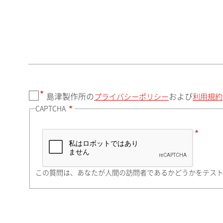
郵便番号（勤務先）
都道府県（勤務先）
島津製作所の
および
プライバシーポリシー
利用規約
CAPTCHA
市（勤務先）
町名・番地（勤務先）
この質問は、あなたが人間の訪問者であるかどうかをテス