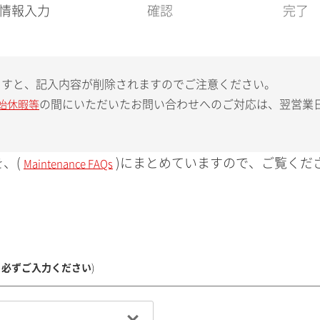
現
情報入力
確認
完了
在
:
ますと、記入内容が削除されますのでご注意ください。
の間にいただいたお問い合わせへのご対応は、翌営業
始休暇等
、(
)にまとめていますので、ご覧くだ
Maintenance FAQs
、必ずご入力ください
)