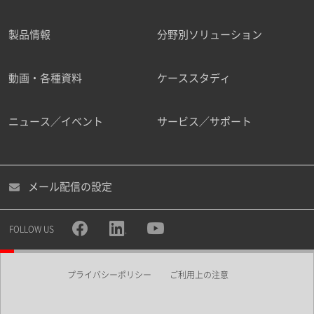
製品情報
分野別ソリューション
ご勤務先
動画・各種資料
ケーススタディ
ニュース／イベント
サービス／サポート
職種
メール配信の設定
所属部署
FOLLOW US
プライバシーポリシー
ご利用上の注意
業界