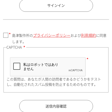
国 / エリア
サインイン
プライバシーポリシー
利用規約
島津製作所の
および
に同意
郵便番号（勤務先）
します。
CAPTCHA
住所検索
この質問は、あなたが人間の訪問者であるかどうかをテスト
都道府県（勤務先）
し、自動化されたスパム投稿を防止するためのものです。