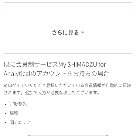
さらに見る
お名前フリガナ（姓）
既に会員制サービスMy SHIMADZU for
お名前フリガナ（名）
Analyticalのアカウントをお持ちの場合
※ログインいただくと登録いただいている会員情報が自動的に反映
されます。追加で入力が必要な項目もございます。
ご勤務先
E-mailアドレス（半角英数）
職種
国 / エリア