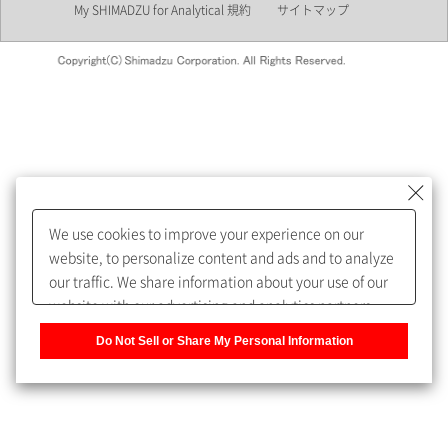
My SHIMADZU for Analytical 規約
サイトマップ
会員制サービスMySHIMADZU
for Analyticalへの登録をおすす
めします。
We use cookies to improve your experience on our
My SHIMADZU for Analyticalへ登録いただくと、技術情報や
website, to personalize content and ads and to analyze
取扱説明書・Webinarなどの閲覧ができます。
our traffic. We share information about your use of our
website with our advertising and analytics partners,
また、個人情報を再入力することなくお問合せができるよ
who may combine it with other information that you
うになります。
Do Not Sell or Share My Personal Information
have provided to them or that they have collected from
your use of their services. You have the right to opt-out
登録された個人情報は、当社のプライバシーポリシーに記
of our sharing information about you with our partners.
載された目的のために使用されることがあります。
Please click [Do Not Sell or Share My Personal