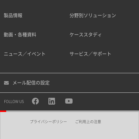
製品情報
分野別ソリューション
ご勤務先
動画・各種資料
ケーススタディ
ニュース／イベント
サービス／サポート
職種
メール配信の設定
所属部署
FOLLOW US
プライバシーポリシー
ご利用上の注意
業界