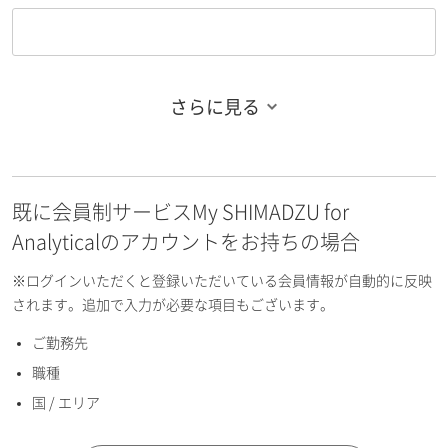
さらに見る
お名前フリガナ（姓）
既に会員制サービスMy SHIMADZU for
お名前フリガナ（名）
Analyticalのアカウントをお持ちの場合
※ログインいただくと登録いただいている会員情報が自動的に反映
されます。追加で入力が必要な項目もございます。
ご勤務先
E-mailアドレス（半角英数）
職種
国 / エリア