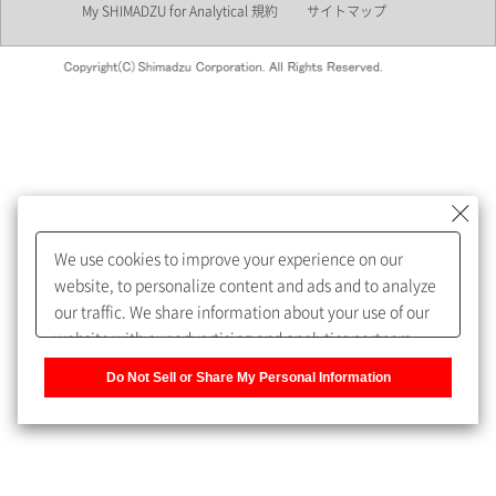
My SHIMADZU for Analytical 規約
サイトマップ
会員制サービスMySHIMADZU
for Analyticalへの登録をおすす
めします。
We use cookies to improve your experience on our
My SHIMADZU for Analyticalへ登録いただくと、技術情報や
website, to personalize content and ads and to analyze
取扱説明書・Webinarなどの閲覧ができます。
our traffic. We share information about your use of our
website with our advertising and analytics partners,
また、個人情報を再入力することなくお問合せができるよ
who may combine it with other information that you
うになります。
Do Not Sell or Share My Personal Information
have provided to them or that they have collected from
your use of their services. You have the right to opt-out
登録された個人情報は、当社のプライバシーポリシーに記
of our sharing information about you with our partners.
載された目的のために使用されることがあります。
Please click [Do Not Sell or Share My Personal