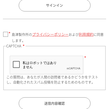
国 / エリア
サインイン
プライバシーポリシー
利用規約
島津製作所の
および
に同意
郵便番号（勤務先）
します。
CAPTCHA
住所検索
この質問は、あなたが人間の訪問者であるかどうかをテスト
都道府県（勤務先）
し、自動化されたスパム投稿を防止するためのものです。