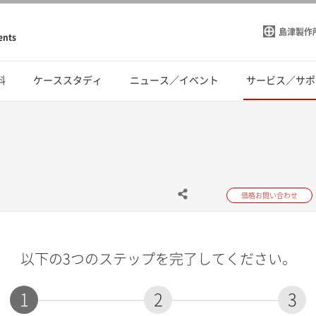
島津製作
ents
料
ケーススタディ
ニュース／イベント
サービス／サポ
価格お問い合わせ
以下の3つのステップを完了してください。
1
2
3