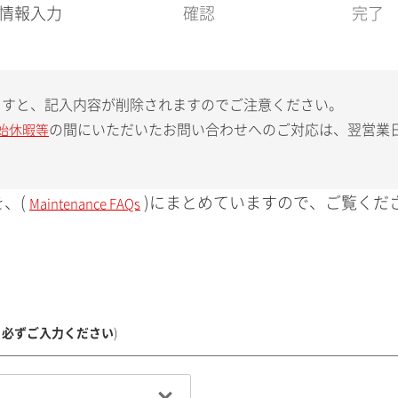
現
情報入力
確認
完了
在
:
ますと、記入内容が削除されますのでご注意ください。
の間にいただいたお問い合わせへのご対応は、翌営業
始休暇等
、(
)にまとめていますので、ご覧くだ
Maintenance FAQs
、必ずご入力ください
)