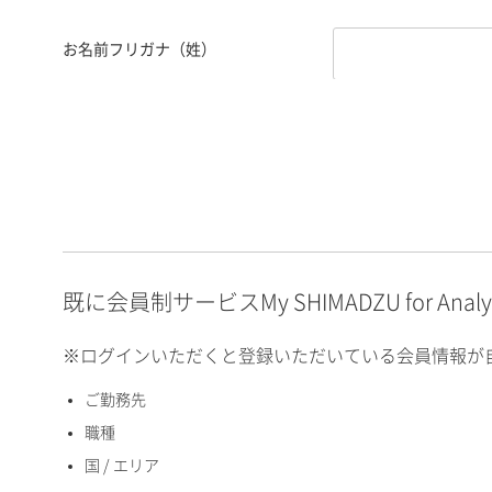
お名前フリガナ（姓）
お名前フリガナ（名）
E-mailアドレス（半角
英数）
既に会員制サービスMy SHIMADZU for An
※ログインいただくと登録いただいている会員情報が
ご勤務先
国 / エリア
職種
国 / エリア