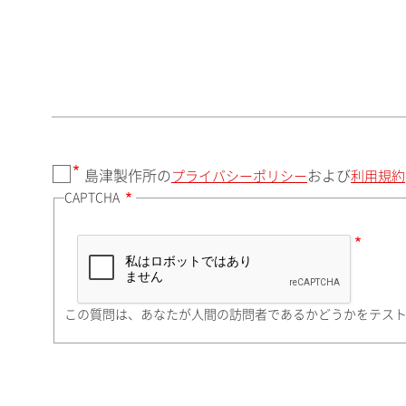
郵便番号（勤務先）
都道府県（勤務先）
島津製作所の
および
プライバシーポリシー
利用規約
CAPTCHA
市（勤務先）
町名・番地（勤務先）
この質問は、あなたが人間の訪問者であるかどうかをテス