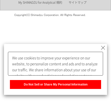
My SHIMADZU for Analytical 規約
サイトマップ
会員制サービスMySHIMADZU
for Analyticalへの登録をおすす
めします。
We use cookies to improve your experience on our
My SHIMADZU for Analyticalへ登録いただくと、技術情報や
website, to personalize content and ads and to analyze
取扱説明書・Webinarなどの閲覧ができます。
our traffic. We share information about your use of our
website with our advertising and analytics partners,
また、個人情報を再入力することなくお問合せができるよ
who may combine it with other information that you
うになります。
Do Not Sell or Share My Personal Information
have provided to them or that they have collected from
your use of their services. You have the right to opt-out
登録された個人情報は、当社のプライバシーポリシーに記
of our sharing information about you with our partners.
載された目的のために使用されることがあります。
Please click [Do Not Sell or Share My Personal