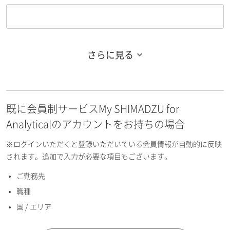
さらに見る
お名前フリガナ（姓）
既に会員制サービスMy SHIMADZU for
お名前フリガナ（名）
Analyticalのアカウントをお持ちの場合
※ログインいただくと登録いただいている会員情報が自動的に反映
されます。追加で入力が必要な項目もございます。
ご勤務先
E-mailアドレス（半角英数）
職種
国 / エリア