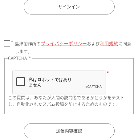
国 / エリア
サインイン
プライバシーポリシー
利用規約
島津製作所の
および
に同意
郵便番号（勤務先）
します。
CAPTCHA
住所検索
この質問は、あなたが人間の訪問者であるかどうかをテスト
都道府県（勤務先）
し、自動化されたスパム投稿を防止するためのものです。