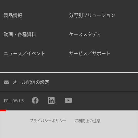
製品情報
分野別ソリューション
ご勤務先
動画・各種資料
ケーススタディ
ニュース／イベント
サービス／サポート
職種
メール配信の設定
所属部署
FOLLOW US
プライバシーポリシー
ご利用上の注意
業界