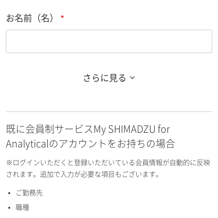
お名前（名）
さらに見る
お名前フリガナ（姓）
既に会員制サービスMy SHIMADZU for
お名前フリガナ（名）
Analyticalのアカウントをお持ちの場合
※ログインいただくと登録いただいている会員情報が自動的に反映
されます。追加で入力が必要な項目もございます。
ご勤務先
E-mailアドレス（半角英数）
職種