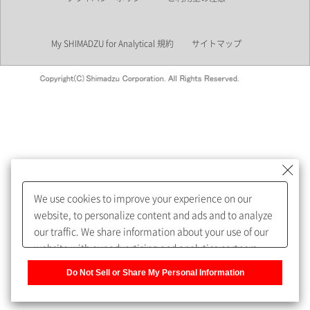
業界
My SHIMADZU for Analytical 規約
サイトマップ
会員制サービスMySHIMADZU
for Analyticalへの登録をおすす
めします。
We use cookies to improve your experience on our
My SHIMADZU for Analyticalへ登録いただくと、技術情報や
website, to personalize content and ads and to analyze
取扱説明書・Webinarなどの閲覧ができます。
our traffic. We share information about your use of our
website with our advertising and analytics partners,
また、個人情報を再入力することなくお問合せができるよ
who may combine it with other information that you
うになります。
Do Not Sell or Share My Personal Information
have provided to them or that they have collected from
your use of their services. You have the right to opt-out
登録された個人情報は、当社のプライバシーポリシーに記