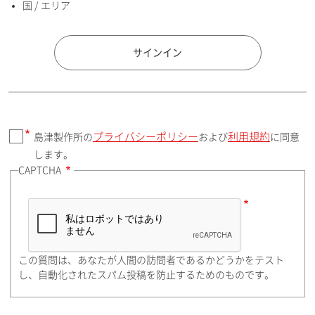
国 / エリア
国 / エリア
サインイン
プライバシーポリシー
利用規約
島津製作所の
および
に同意
郵便番号（勤務先）
します。
CAPTCHA
住所検索
この質問は、あなたが人間の訪問者であるかどうかをテスト
都道府県（勤務先）
し、自動化されたスパム投稿を防止するためのものです。