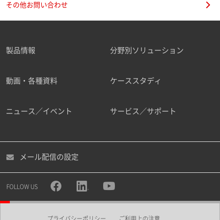
その他お問い合わせ
製品情報
分野別ソリューション
ご勤務先
動画・各種資料
ケーススタディ
ニュース／イベント
サービス／サポート
職種
メール配信の設定
所属部署
FOLLOW US
プライバシーポリシー
ご利用上の注意