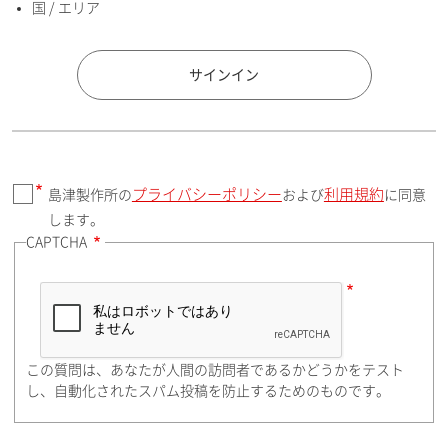
国 / エリア
国 / エリア
サインイン
プライバシーポリシー
利用規約
島津製作所の
および
に同意
郵便番号（勤務先）
します。
CAPTCHA
住所検索
この質問は、あなたが人間の訪問者であるかどうかをテスト
都道府県（勤務先）
し、自動化されたスパム投稿を防止するためのものです。