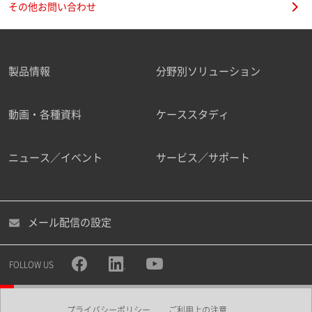
その他お問い合わせ
製品情報
分野別ソリューション
ご勤務先
動画・各種資料
ケーススタディ
ニュース／イベント
サービス／サポート
職種
メール配信の設定
所属部署
FOLLOW US
プライバシーポリシー
ご利用上の注意