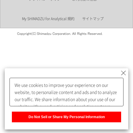
業界
My SHIMADZU for Analytical 規約
サイトマップ
会員制サービスMySHIMADZU
for Analyticalへの登録をおすす
めします。
We use cookies to improve your experience on our
My SHIMADZU for Analyticalへ登録いただくと、技術情報や
website, to personalize content and ads and to analyze
取扱説明書・Webinarなどの閲覧ができます。
our traffic. We share information about your use of our
website with our advertising and analytics partners,
また、個人情報を再入力することなくお問合せができるよ
who may combine it with other information that you
うになります。
Do Not Sell or Share My Personal Information
have provided to them or that they have collected from
your use of their services. You have the right to opt-out
登録された個人情報は、当社のプライバシーポリシーに記