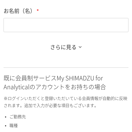
お名前（名）
さらに見る
お名前フリガナ（姓）
既に会員制サービスMy SHIMADZU for
お名前フリガナ（名）
Analyticalのアカウントをお持ちの場合
※ログインいただくと登録いただいている会員情報が自動的に反映
されます。追加で入力が必要な項目もございます。
ご勤務先
E-mailアドレス（半角英数）
職種