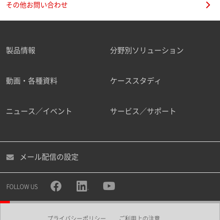
その他お問い合わせ
製品情報
分野別ソリューション
ご勤務先
動画・各種資料
ケーススタディ
ニュース／イベント
サービス／サポート
職種
メール配信の設定
所属部署
FOLLOW US
プライバシーポリシー
ご利用上の注意