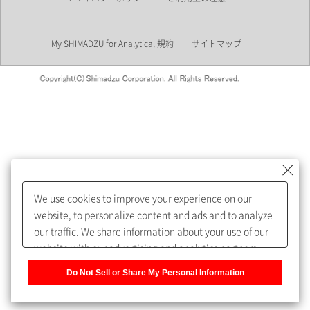
業界
My SHIMADZU for Analytical 規約
サイトマップ
会員制サービスMySHIMADZU
for Analyticalへの登録をおすす
めします。
We use cookies to improve your experience on our
My SHIMADZU for Analyticalへ登録いただくと、技術情報や
website, to personalize content and ads and to analyze
取扱説明書・Webinarなどの閲覧ができます。
our traffic. We share information about your use of our
website with our advertising and analytics partners,
また、個人情報を再入力することなくお問合せができるよ
who may combine it with other information that you
うになります。
Do Not Sell or Share My Personal Information
have provided to them or that they have collected from
your use of their services. You have the right to opt-out
登録された個人情報は、当社のプライバシーポリシーに記