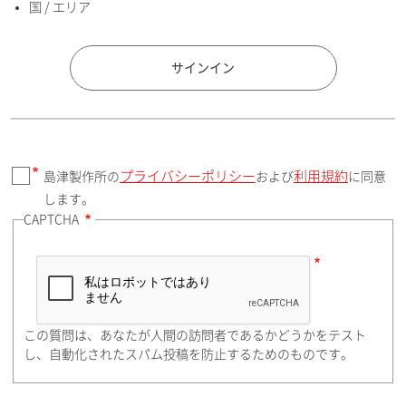
国 / エリア
国 / エリア
サインイン
プライバシーポリシー
利用規約
島津製作所の
および
に同意
郵便番号（勤務先）
します。
CAPTCHA
住所検索
この質問は、あなたが人間の訪問者であるかどうかをテスト
都道府県（勤務先）
し、自動化されたスパム投稿を防止するためのものです。