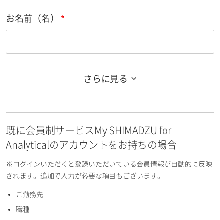
お名前（名）
さらに見る
お名前フリガナ（姓）
既に会員制サービスMy SHIMADZU for
お名前フリガナ（名）
Analyticalのアカウントをお持ちの場合
※ログインいただくと登録いただいている会員情報が自動的に反映
されます。追加で入力が必要な項目もございます。
ご勤務先
E-mailアドレス（半角英数）
職種