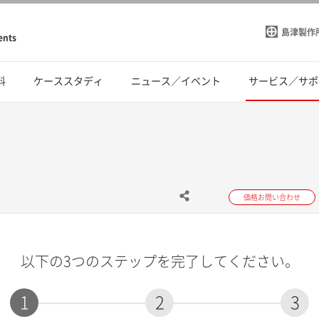
島津製作
ents
料
ケーススタディ
ニュース／イベント
サービス／サポ
価格お問い合わせ
以下の3つのステップを完了してください。
1
2
3