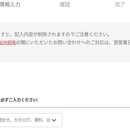
現
情報入力
確認
完了
在
:
ますと、記入内容が削除されますのでご注意ください。
の間にいただいたお問い合わせへのご対応は、翌営業
始休暇等
、必ずご入力ください
)