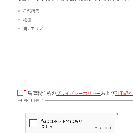
ご勤務先
国 / エリア
職種
国 / エリア
郵便番号（勤務先）
都道府県（勤務先）
島津製作所の
および
プライバシーポリシー
利用規約
CAPTCHA
市（勤務先）