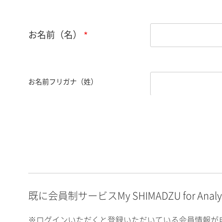
お名前（名）
お名前フリガナ（姓）
お名前フリガナ（名）
E-mailアドレス（半角
英数）
既に会員制サービスMy SHIMADZU for An
※ログインいただくと登録いただいている会員情報が