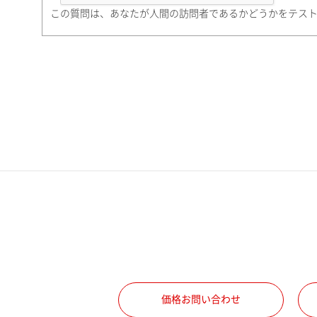
町名・番地（勤務先）
この質問は、あなたが人間の訪問者であるかどうかをテス
電話番号
携帯電話番号
ご勤務先
職種
価格お問い合わせ