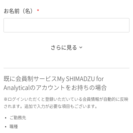
お名前（名）
さらに見る
お名前フリガナ（姓）
既に会員制サービスMy SHIMADZU for
お名前フリガナ（名）
Analyticalのアカウントをお持ちの場合
※ログインいただくと登録いただいている会員情報が自動的に反映
されます。追加で入力が必要な項目もございます。
ご勤務先
E-mailアドレス（半角英数）
職種