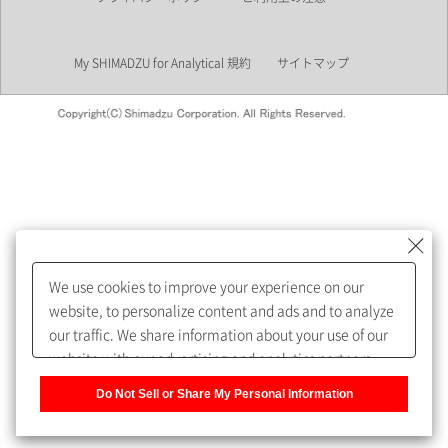
業界
My SHIMADZU for Analytical 規約
サイトマップ
会員制サービスMySHIMADZU
for Analyticalへの登録をおすす
めします。
We use cookies to improve your experience on our
My SHIMADZU for Analyticalへ登録いただくと、技術情報や
website, to personalize content and ads and to analyze
取扱説明書・Webinarなどの閲覧ができます。
our traffic. We share information about your use of our
website with our advertising and analytics partners,
また、個人情報を再入力することなくお問合せができるよ
who may combine it with other information that you
うになります。
Do Not Sell or Share My Personal Information
have provided to them or that they have collected from
your use of their services. You have the right to opt-out
登録された個人情報は、当社のプライバシーポリシーに記