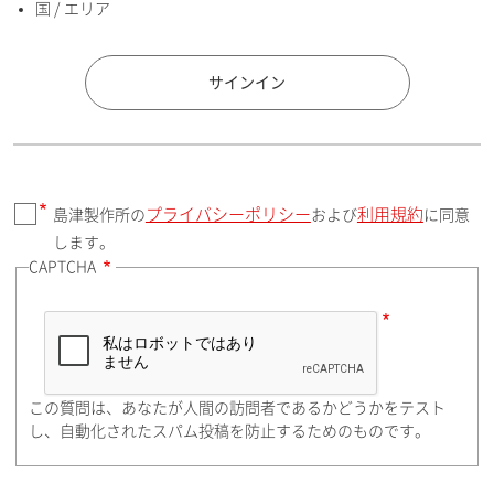
国 / エリア
国 / エリア
サインイン
プライバシーポリシー
利用規約
島津製作所の
および
に同意
郵便番号（勤務先）
します。
CAPTCHA
住所検索
この質問は、あなたが人間の訪問者であるかどうかをテスト
都道府県（勤務先）
し、自動化されたスパム投稿を防止するためのものです。