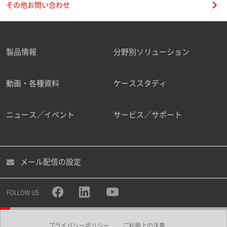
その他お問い合わせ
製品情報
分野別ソリューション
ご勤務先
動画・各種資料
ケーススタディ
ニュース／イベント
サービス／サポート
職種
メール配信の設定
所属部署
FOLLOW US
プライバシーポリシー
ご利用上の注意