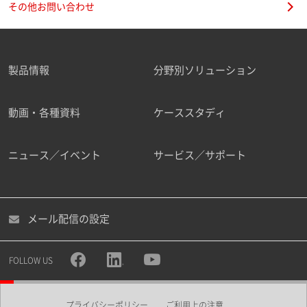
その他お問い合わせ
製品情報
分野別ソリューション
ご勤務先
動画・各種資料
ケーススタディ
ニュース／イベント
サービス／サポート
職種
メール配信の設定
所属部署
FOLLOW US
プライバシーポリシー
ご利用上の注意