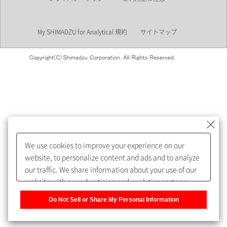
業界
My SHIMADZU for Analytical 規約
サイトマップ
会員制サービスMySHIMADZU
for Analyticalへの登録をおすす
めします。
We use cookies to improve your experience on our
My SHIMADZU for Analyticalへ登録いただくと、技術情報や
website, to personalize content and ads and to analyze
取扱説明書・Webinarなどの閲覧ができます。
our traffic. We share information about your use of our
website with our advertising and analytics partners,
また、個人情報を再入力することなくお問合せができるよ
who may combine it with other information that you
うになります。
Do Not Sell or Share My Personal Information
have provided to them or that they have collected from
your use of their services. You have the right to opt-out
登録された個人情報は、当社のプライバシーポリシーに記