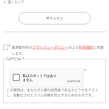
国 / エリア
国 / エリア
サインイン
プライバシーポリシー
利用規約
島津製作所の
および
に同意
郵便番号（勤務先）
します。
CAPTCHA
住所検索
この質問は、あなたが人間の訪問者であるかどうかをテスト
都道府県（勤務先）
し、自動化されたスパム投稿を防止するためのものです。