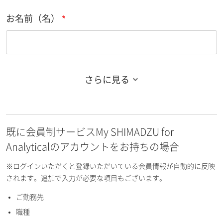
お名前（名）
さらに見る
お名前フリガナ（姓）
既に会員制サービスMy SHIMADZU for
お名前フリガナ（名）
Analyticalのアカウントをお持ちの場合
※ログインいただくと登録いただいている会員情報が自動的に反映
されます。追加で入力が必要な項目もございます。
ご勤務先
E-mailアドレス（半角英数）
職種