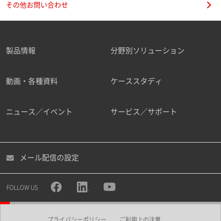
その他お問い合わせ
製品情報
分野別ソリューション
ご勤務先
動画・各種資料
ケーススタディ
ニュース／イベント
サービス／サポート
職種
メール配信の設定
所属部署
FOLLOW US
プライバシーポリシー
ご利用上の注意