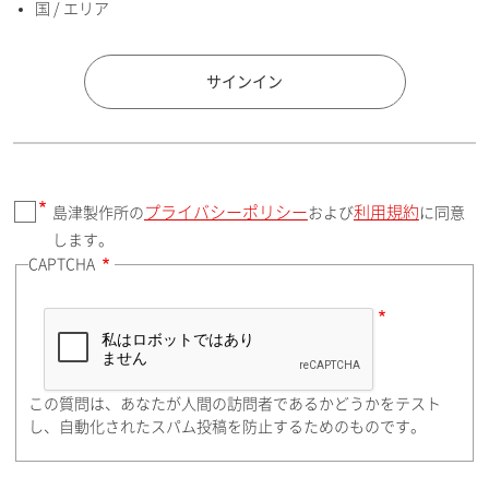
国 / エリア
国 / エリア
サインイン
プライバシーポリシー
利用規約
島津製作所の
および
に同意
郵便番号（勤務先）
します。
CAPTCHA
住所検索
この質問は、あなたが人間の訪問者であるかどうかをテスト
都道府県（勤務先）
し、自動化されたスパム投稿を防止するためのものです。