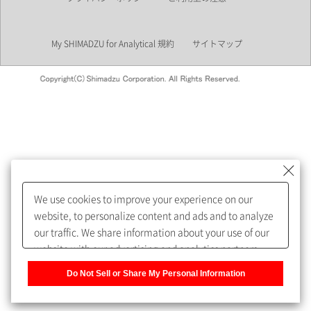
業界
My SHIMADZU for Analytical 規約
サイトマップ
会員制サービスMySHIMADZU
for Analyticalへの登録をおすす
めします。
We use cookies to improve your experience on our
My SHIMADZU for Analyticalへ登録いただくと、技術情報や
website, to personalize content and ads and to analyze
取扱説明書・Webinarなどの閲覧ができます。
our traffic. We share information about your use of our
website with our advertising and analytics partners,
また、個人情報を再入力することなくお問合せができるよ
who may combine it with other information that you
うになります。
Do Not Sell or Share My Personal Information
have provided to them or that they have collected from
your use of their services. You have the right to opt-out
登録された個人情報は、当社のプライバシーポリシーに記