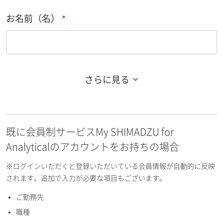
お名前（名）
さらに見る
お名前フリガナ（姓）
既に会員制サービスMy SHIMADZU for
お名前フリガナ（名）
Analyticalのアカウントをお持ちの場合
※ログインいただくと登録いただいている会員情報が自動的に反映
されます。追加で入力が必要な項目もございます。
ご勤務先
E-mailアドレス（半角英数）
職種