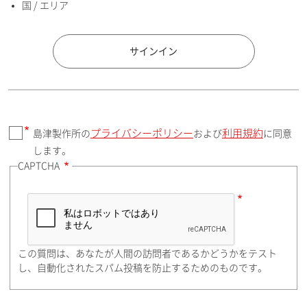
国 / エリア
国 / エリア
サインイン
プライバシーポリシー
利用規約
島津製作所の
および
に同意
郵便番号（勤務先）
します。
CAPTCHA
住所検索
この質問は、あなたが人間の訪問者であるかどうかをテスト
都道府県（勤務先）
し、自動化されたスパム投稿を防止するためのものです。