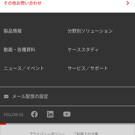
その他お問い合わせ
製品情報
分野別ソリューション
ご勤務先
動画・各種資料
ケーススタディ
ニュース／イベント
サービス／サポート
職種
メール配信の設定
所属部署
FOLLOW US
プライバシーポリシー
ご利用上の注意