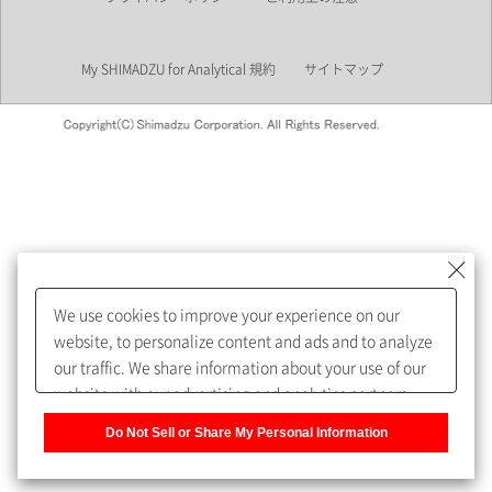
業界
My SHIMADZU for Analytical 規約
サイトマップ
会員制サービスMySHIMADZU
for Analyticalへの登録をおすす
めします。
We use cookies to improve your experience on our
My SHIMADZU for Analyticalへ登録いただくと、技術情報や
website, to personalize content and ads and to analyze
取扱説明書・Webinarなどの閲覧ができます。
our traffic. We share information about your use of our
website with our advertising and analytics partners,
また、個人情報を再入力することなくお問合せができるよ
who may combine it with other information that you
うになります。
Do Not Sell or Share My Personal Information
have provided to them or that they have collected from
your use of their services. You have the right to opt-out
登録された個人情報は、当社のプライバシーポリシーに記