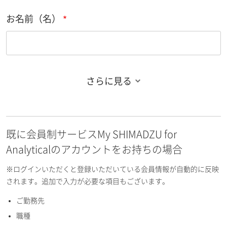
お名前（名）
さらに見る
お名前フリガナ（姓）
既に会員制サービスMy SHIMADZU for
お名前フリガナ（名）
Analyticalのアカウントをお持ちの場合
※ログインいただくと登録いただいている会員情報が自動的に反映
されます。追加で入力が必要な項目もございます。
ご勤務先
E-mailアドレス（半角英数）
職種