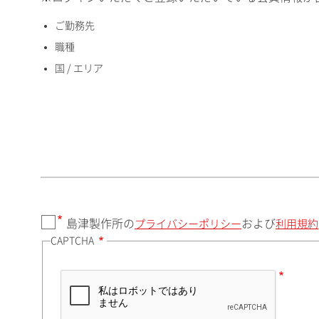
ご勤務先
国 / エリア
職種
国 / エリア
郵便番号（勤務先）
都道府県（勤務先）
島津製作所の
および
プライバシーポリシー
利用規約
CAPTCHA
市（勤務先）