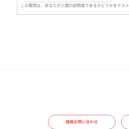
町名・番地（勤務先）
この質問は、あなたが人間の訪問者であるかどうかをテス
電話番号
携帯電話番号
ご勤務先
職種
価格お問い合わせ