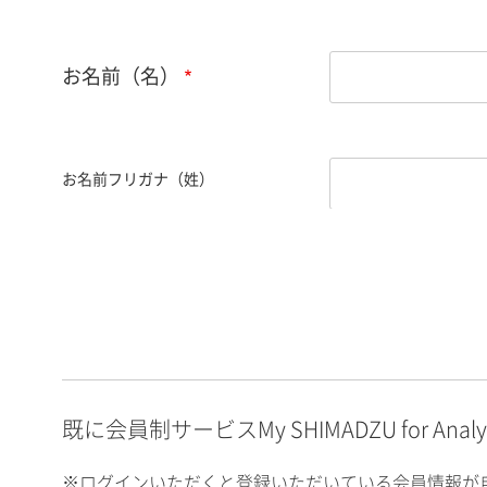
お名前（名）
お名前フリガナ（姓）
お名前フリガナ（名）
E-mailアドレス（半角
英数）
既に会員制サービスMy SHIMADZU for An
※ログインいただくと登録いただいている会員情報が