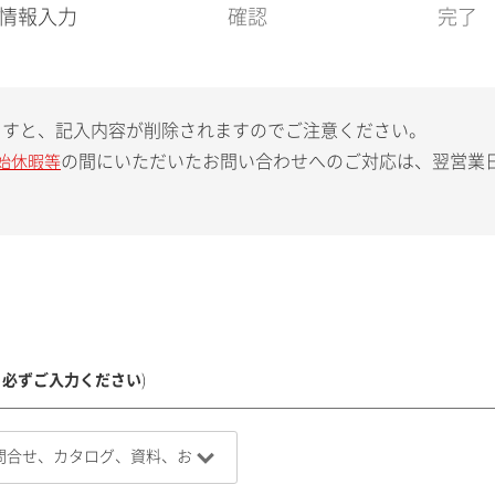
現
情報入力
確認
完了
在
:
ますと、記入内容が削除されますのでご注意ください。
の間にいただいたお問い合わせへのご対応は、翌営業
始休暇等
、必ずご入力ください
)