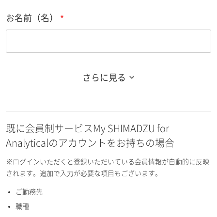
お名前（名）
さらに見る
お名前フリガナ（姓）
既に会員制サービスMy SHIMADZU for
お名前フリガナ（名）
Analyticalのアカウントをお持ちの場合
※ログインいただくと登録いただいている会員情報が自動的に反映
されます。追加で入力が必要な項目もございます。
ご勤務先
E-mailアドレス（半角英数）
職種