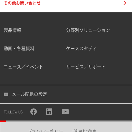
その他お問い合わせ
製品情報
分野別ソリューション
ご勤務先
動画・各種資料
ケーススタディ
ニュース／イベント
サービス／サポート
職種
メール配信の設定
所属部署
FOLLOW US
プライバシーポリシー
ご利用上の注意