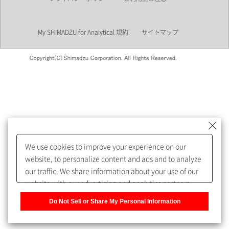
業界
My SHIMADZU for Analytical 規約
サイトマップ
会員制サービスMySHIMADZU
for Analyticalへの登録をおすす
めします。
We use cookies to improve your experience on our
My SHIMADZU for Analyticalへ登録いただくと、技術情報や
website, to personalize content and ads and to analyze
取扱説明書・Webinarなどの閲覧ができます。
our traffic. We share information about your use of our
website with our advertising and analytics partners,
また、個人情報を再入力することなくお問合せができるよ
who may combine it with other information that you
うになります。
Do Not Sell or Share My Personal Information
have provided to them or that they have collected from
your use of their services. You have the right to opt-out
登録された個人情報は、当社のプライバシーポリシーに記