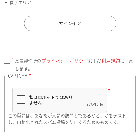
国 / エリア
国 / エリア
サインイン
プライバシーポリシー
利用規約
島津製作所の
および
に同意
郵便番号（勤務先）
します。
CAPTCHA
住所検索
この質問は、あなたが人間の訪問者であるかどうかをテスト
都道府県（勤務先）
し、自動化されたスパム投稿を防止するためのものです。