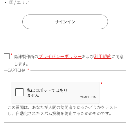
国 / エリア
国 / エリア
サインイン
プライバシーポリシー
利用規約
島津製作所の
および
に同意
郵便番号（勤務先）
します。
CAPTCHA
住所検索
この質問は、あなたが人間の訪問者であるかどうかをテスト
都道府県（勤務先）
し、自動化されたスパム投稿を防止するためのものです。