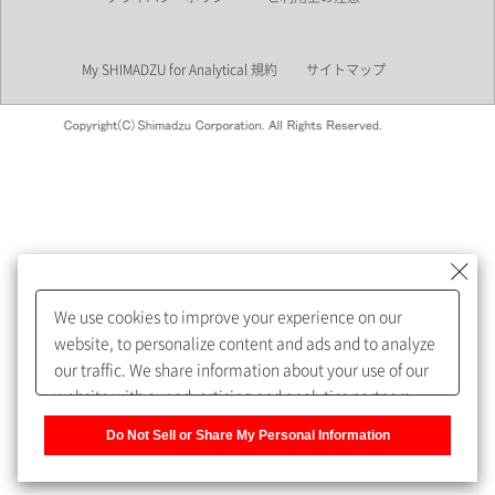
業界
My SHIMADZU for Analytical 規約
サイトマップ
会員制サービスMySHIMADZU
for Analyticalへの登録をおすす
めします。
We use cookies to improve your experience on our
My SHIMADZU for Analyticalへ登録いただくと、技術情報や
website, to personalize content and ads and to analyze
取扱説明書・Webinarなどの閲覧ができます。
our traffic. We share information about your use of our
website with our advertising and analytics partners,
また、個人情報を再入力することなくお問合せができるよ
who may combine it with other information that you
うになります。
Do Not Sell or Share My Personal Information
have provided to them or that they have collected from
your use of their services. You have the right to opt-out
登録された個人情報は、当社のプライバシーポリシーに記