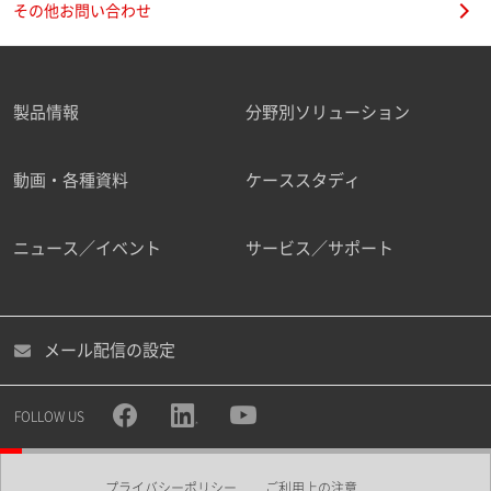
その他お問い合わせ
製品情報
分野別ソリューション
ご勤務先
動画・各種資料
ケーススタディ
ニュース／イベント
サービス／サポート
職種
メール配信の設定
所属部署
FOLLOW US
プライバシーポリシー
ご利用上の注意