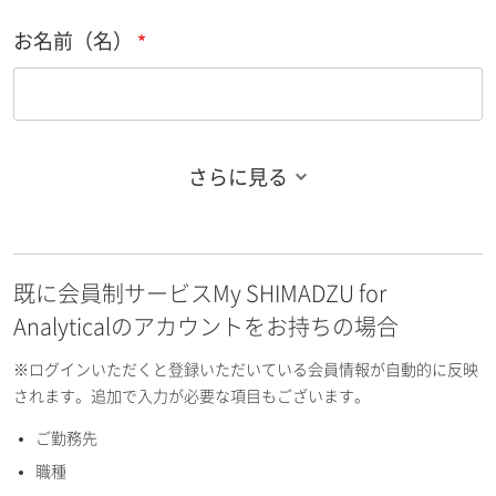
お名前（名）
さらに見る
お名前フリガナ（姓）
既に会員制サービスMy SHIMADZU for
お名前フリガナ（名）
Analyticalのアカウントをお持ちの場合
※ログインいただくと登録いただいている会員情報が自動的に反映
されます。追加で入力が必要な項目もございます。
ご勤務先
E-mailアドレス（半角英数）
職種