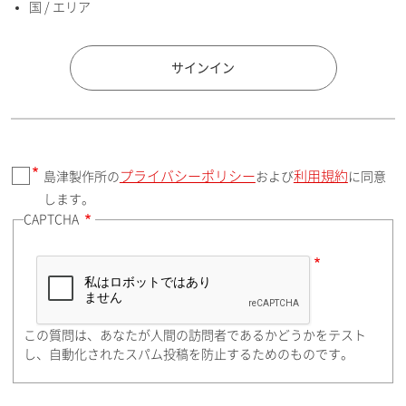
国 / エリア
国 / エリア
サインイン
プライバシーポリシー
利用規約
島津製作所の
および
に同意
郵便番号（勤務先）
します。
CAPTCHA
住所検索
この質問は、あなたが人間の訪問者であるかどうかをテスト
都道府県（勤務先）
し、自動化されたスパム投稿を防止するためのものです。