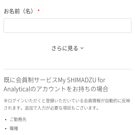
お名前（名）
さらに見る
お名前フリガナ（姓）
既に会員制サービスMy SHIMADZU for
お名前フリガナ（名）
Analyticalのアカウントをお持ちの場合
※ログインいただくと登録いただいている会員情報が自動的に反映
されます。追加で入力が必要な項目もございます。
ご勤務先
E-mailアドレス（半角英数）
職種