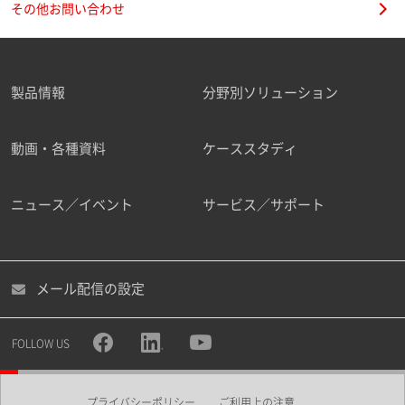
その他お問い合わせ
製品情報
分野別ソリューション
ご勤務先
動画・各種資料
ケーススタディ
ニュース／イベント
サービス／サポート
職種
メール配信の設定
所属部署
FOLLOW US
プライバシーポリシー
ご利用上の注意