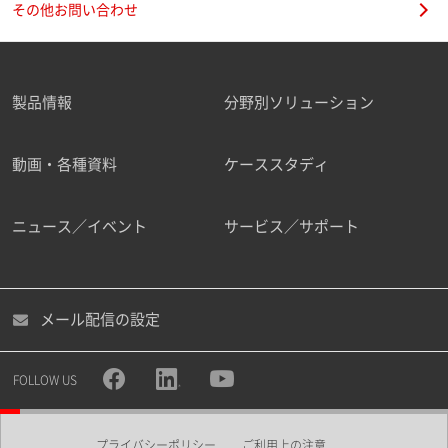
その他お問い合わせ
製品情報
分野別ソリューション
ご勤務先
動画・各種資料
ケーススタディ
ニュース／イベント
サービス／サポート
職種
メール配信の設定
所属部署
FOLLOW US
プライバシーポリシー
ご利用上の注意