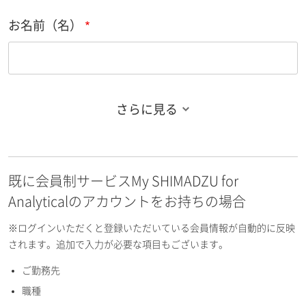
お名前（名）
さらに見る
お名前フリガナ（姓）
既に会員制サービスMy SHIMADZU for
お名前フリガナ（名）
Analyticalのアカウントをお持ちの場合
※ログインいただくと登録いただいている会員情報が自動的に反映
されます。追加で入力が必要な項目もございます。
ご勤務先
E-mailアドレス（半角英数）
職種