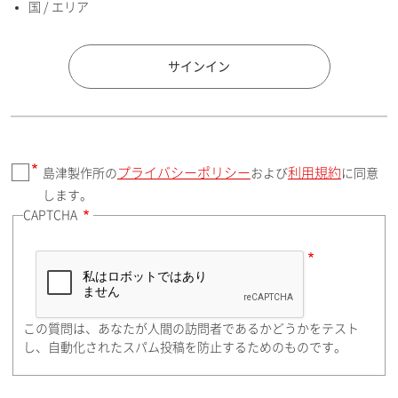
国 / エリア
国 / エリア
サインイン
プライバシーポリシー
利用規約
島津製作所の
および
に同意
郵便番号（勤務先）
します。
CAPTCHA
住所検索
この質問は、あなたが人間の訪問者であるかどうかをテスト
都道府県（勤務先）
し、自動化されたスパム投稿を防止するためのものです。