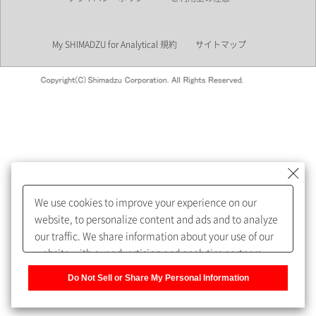
業界
My SHIMADZU for Analytical 規約
サイトマップ
会員制サービスMySHIMADZU
for Analyticalへの登録をおすす
めします。
We use cookies to improve your experience on our
My SHIMADZU for Analyticalへ登録いただくと、技術情報や
website, to personalize content and ads and to analyze
取扱説明書・Webinarなどの閲覧ができます。
our traffic. We share information about your use of our
website with our advertising and analytics partners,
また、個人情報を再入力することなくお問合せができるよ
who may combine it with other information that you
うになります。
Do Not Sell or Share My Personal Information
have provided to them or that they have collected from
your use of their services. You have the right to opt-out
登録された個人情報は、当社のプライバシーポリシーに記