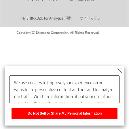
業界
My SHIMADZU for Analytical 規約
サイトマップ
会員制サービスMySHIMADZU
for Analyticalへの登録をおすす
めします。
We use cookies to improve your experience on our
My SHIMADZU for Analyticalへ登録いただくと、技術情報や
website, to personalize content and ads and to analyze
取扱説明書・Webinarなどの閲覧ができます。
our traffic. We share information about your use of our
website with our advertising and analytics partners,
また、個人情報を再入力することなくお問合せができるよ
who may combine it with other information that you
うになります。
Do Not Sell or Share My Personal Information
have provided to them or that they have collected from
your use of their services. You have the right to opt-out
登録された個人情報は、当社のプライバシーポリシーに記