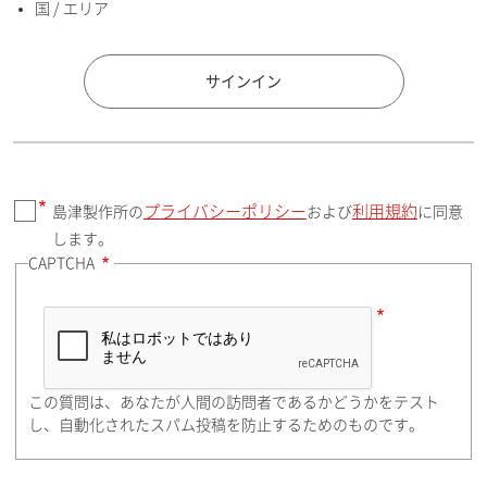
国 / エリア
国 / エリア
サインイン
プライバシーポリシー
利用規約
島津製作所の
および
に同意
郵便番号（勤務先）
します。
CAPTCHA
住所検索
この質問は、あなたが人間の訪問者であるかどうかをテスト
都道府県（勤務先）
し、自動化されたスパム投稿を防止するためのものです。