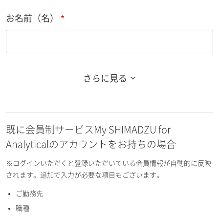
お名前（名）
さらに見る
お名前フリガナ（姓）
既に会員制サービスMy SHIMADZU for
お名前フリガナ（名）
Analyticalのアカウントをお持ちの場合
※ログインいただくと登録いただいている会員情報が自動的に反映
されます。追加で入力が必要な項目もございます。
ご勤務先
E-mailアドレス（半角英数）
職種