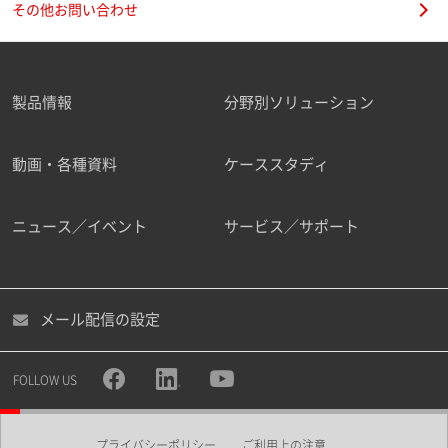
その他お問い合わせ
製品情報
分野別ソリューション
ご勤務先
動画・各種資料
ケーススタディ
ニュース／イベント
サービス／サポート
職種
メール配信の設定
所属部署
FOLLOW US
プライバシーポリシー
ご利用上の注意