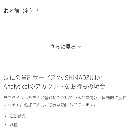
お名前（名）
さらに見る
お名前フリガナ（姓）
既に会員制サービスMy SHIMADZU for
お名前フリガナ（名）
Analyticalのアカウントをお持ちの場合
※ログインいただくと登録いただいている会員情報が自動的に反映
されます。追加で入力が必要な項目もございます。
ご勤務先
E-mailアドレス（半角英数）
職種