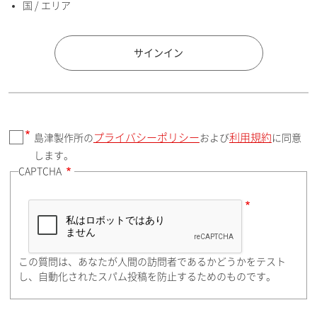
国 / エリア
国 / エリア
サインイン
プライバシーポリシー
利用規約
島津製作所の
および
に同意
郵便番号（勤務先）
します。
CAPTCHA
住所検索
この質問は、あなたが人間の訪問者であるかどうかをテスト
都道府県（勤務先）
し、自動化されたスパム投稿を防止するためのものです。