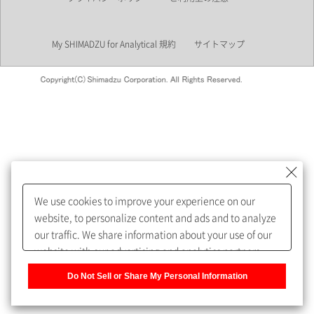
業界
My SHIMADZU for Analytical 規約
サイトマップ
会員制サービスMySHIMADZU
for Analyticalへの登録をおすす
めします。
We use cookies to improve your experience on our
My SHIMADZU for Analyticalへ登録いただくと、技術情報や
website, to personalize content and ads and to analyze
取扱説明書・Webinarなどの閲覧ができます。
our traffic. We share information about your use of our
website with our advertising and analytics partners,
また、個人情報を再入力することなくお問合せができるよ
who may combine it with other information that you
うになります。
Do Not Sell or Share My Personal Information
have provided to them or that they have collected from
your use of their services. You have the right to opt-out
登録された個人情報は、当社のプライバシーポリシーに記