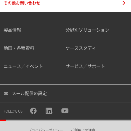
その他お問い合わせ
製品情報
分野別ソリューション
ご勤務先
動画・各種資料
ケーススタディ
ニュース／イベント
サービス／サポート
職種
メール配信の設定
所属部署
FOLLOW US
プライバシーポリシー
ご利用上の注意