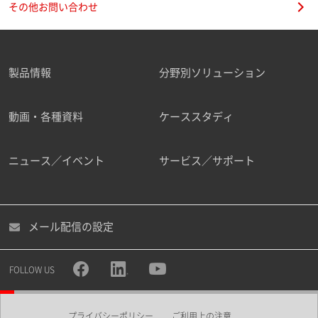
その他お問い合わせ
製品情報
分野別ソリューション
ご勤務先
動画・各種資料
ケーススタディ
ニュース／イベント
サービス／サポート
職種
メール配信の設定
所属部署
FOLLOW US
プライバシーポリシー
ご利用上の注意