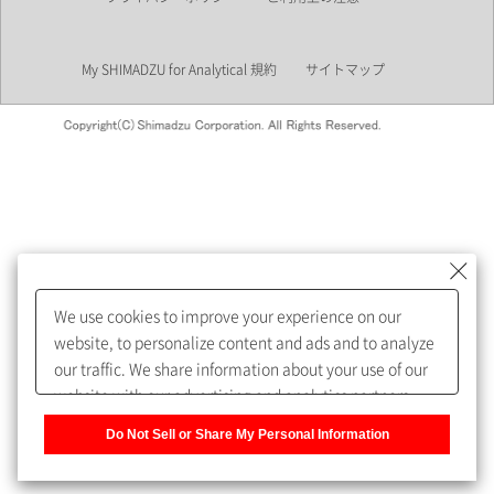
業界
My SHIMADZU for Analytical 規約
サイトマップ
会員制サービスMySHIMADZU
for Analyticalへの登録をおすす
めします。
We use cookies to improve your experience on our
My SHIMADZU for Analyticalへ登録いただくと、技術情報や
website, to personalize content and ads and to analyze
取扱説明書・Webinarなどの閲覧ができます。
our traffic. We share information about your use of our
website with our advertising and analytics partners,
また、個人情報を再入力することなくお問合せができるよ
who may combine it with other information that you
うになります。
Do Not Sell or Share My Personal Information
have provided to them or that they have collected from
your use of their services. You have the right to opt-out
登録された個人情報は、当社のプライバシーポリシーに記