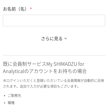
お名前（名）
さらに見る
お名前フリガナ（姓）
既に会員制サービスMy SHIMADZU for
お名前フリガナ（名）
Analyticalのアカウントをお持ちの場合
※ログインいただくと登録いただいている会員情報が自動的に反映
されます。追加で入力が必要な項目もございます。
ご勤務先
E-mailアドレス（半角英数）
職種