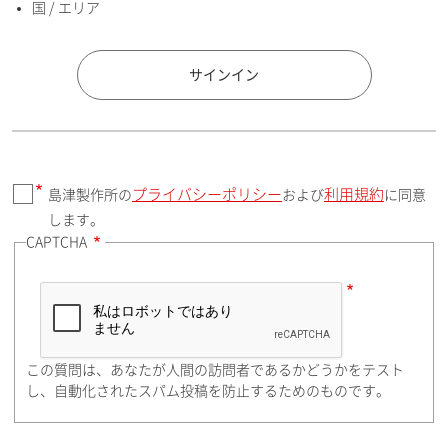
国 / エリア
国 / エリア
サインイン
プライバシーポリシー
利用規約
島津製作所の
および
に同意
郵便番号（勤務先）
します。
CAPTCHA
住所検索
この質問は、あなたが人間の訪問者であるかどうかをテスト
都道府県（勤務先）
し、自動化されたスパム投稿を防止するためのものです。