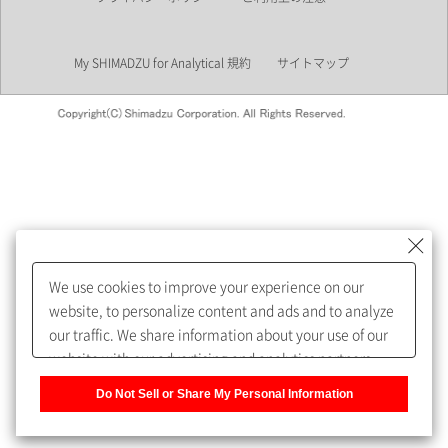
業界
My SHIMADZU for Analytical 規約
サイトマップ
会員制サービスMySHIMADZU
for Analyticalへの登録をおすす
めします。
We use cookies to improve your experience on our
My SHIMADZU for Analyticalへ登録いただくと、技術情報や
website, to personalize content and ads and to analyze
取扱説明書・Webinarなどの閲覧ができます。
our traffic. We share information about your use of our
website with our advertising and analytics partners,
また、個人情報を再入力することなくお問合せができるよ
who may combine it with other information that you
うになります。
Do Not Sell or Share My Personal Information
have provided to them or that they have collected from
your use of their services. You have the right to opt-out
登録された個人情報は、当社のプライバシーポリシーに記