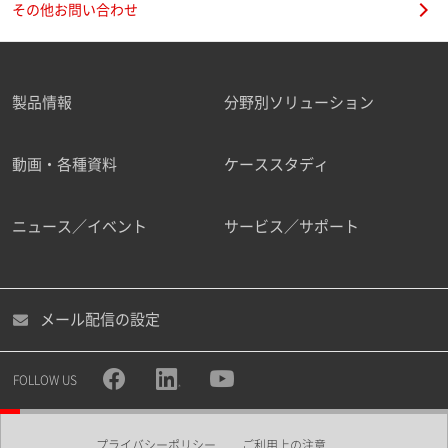
その他お問い合わせ
製品情報
分野別ソリューション
ご勤務先
動画・各種資料
ケーススタディ
ニュース／イベント
サービス／サポート
職種
メール配信の設定
所属部署
FOLLOW US
プライバシーポリシー
ご利用上の注意