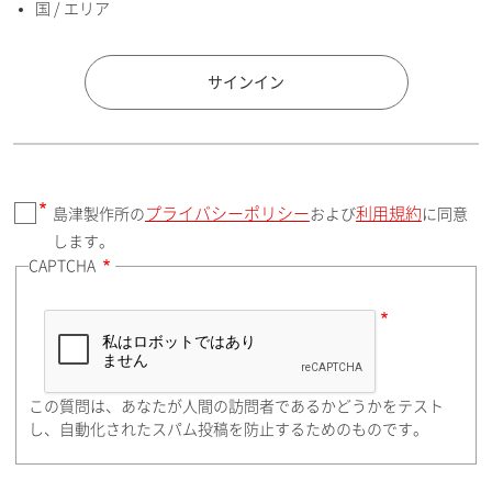
国 / エリア
国 / エリア
サインイン
プライバシーポリシー
利用規約
島津製作所の
および
に同意
郵便番号（勤務先）
します。
CAPTCHA
住所検索
この質問は、あなたが人間の訪問者であるかどうかをテスト
都道府県（勤務先）
し、自動化されたスパム投稿を防止するためのものです。