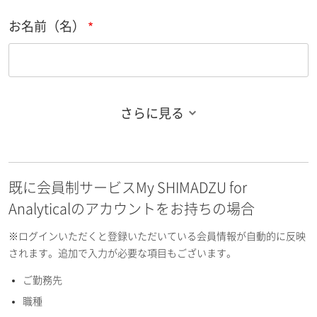
お名前（名）
さらに見る
お名前フリガナ（姓）
既に会員制サービスMy SHIMADZU for
お名前フリガナ（名）
Analyticalのアカウントをお持ちの場合
※ログインいただくと登録いただいている会員情報が自動的に反映
されます。追加で入力が必要な項目もございます。
ご勤務先
E-mailアドレス（半角英数）
職種