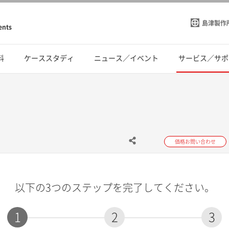
島津製作
ents
料
ケーススタディ
ニュース／イベント
サービス／サポ
価格お問い合わせ
以下の3つのステップを完了してください。
1
2
3