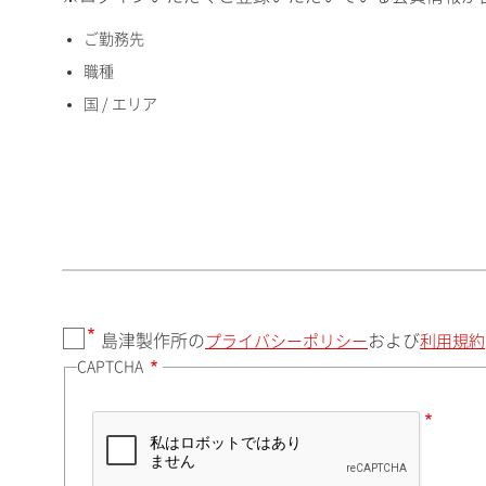
ご勤務先
国 / エリア
職種
国 / エリア
郵便番号（勤務先）
都道府県（勤務先）
島津製作所の
および
プライバシーポリシー
利用規約
CAPTCHA
市（勤務先）