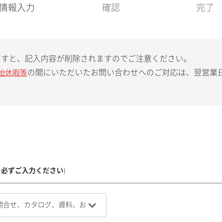
現
情報入力
確認
完了
在
:
ますと、記入内容が削除されますのでご注意ください。
の間にいただいたお問い合わせへのご対応は、翌営業
始休暇等
、必ずご入力ください
)