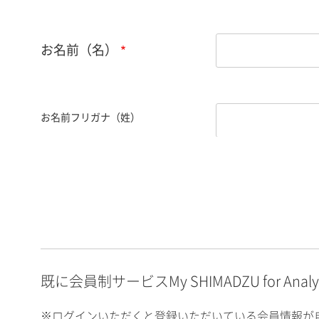
お名前（名）
お名前フリガナ（姓）
お名前フリガナ（名）
E-mailアドレス（半角
英数）
既に会員制サービスMy SHIMADZU for An
※ログインいただくと登録いただいている会員情報が