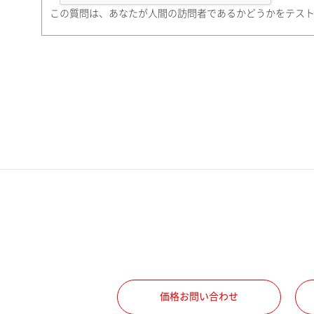
町名・番地（勤務先）
この質問は、あなたが人間の訪問者であるかどうかをテス
電話番号
携帯電話番号
ご勤務先
職種
価格お問い合わせ