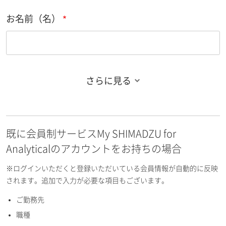
お名前（名）
さらに見る
お名前フリガナ（姓）
既に会員制サービスMy SHIMADZU for
お名前フリガナ（名）
Analyticalのアカウントをお持ちの場合
※ログインいただくと登録いただいている会員情報が自動的に反映
されます。追加で入力が必要な項目もございます。
ご勤務先
E-mailアドレス（半角英数）
職種