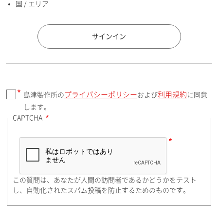
国 / エリア
国 / エリア
サインイン
プライバシーポリシー
利用規約
島津製作所の
および
に同意
郵便番号（勤務先）
します。
CAPTCHA
住所検索
この質問は、あなたが人間の訪問者であるかどうかをテスト
都道府県（勤務先）
し、自動化されたスパム投稿を防止するためのものです。