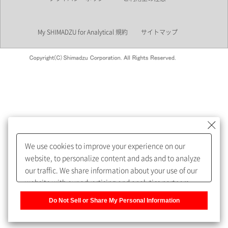
業界
My SHIMADZU for Analytical 規約
サイトマップ
会員制サービスMySHIMADZU
for Analyticalへの登録をおすす
めします。
We use cookies to improve your experience on our
My SHIMADZU for Analyticalへ登録いただくと、技術情報や
website, to personalize content and ads and to analyze
取扱説明書・Webinarなどの閲覧ができます。
our traffic. We share information about your use of our
website with our advertising and analytics partners,
また、個人情報を再入力することなくお問合せができるよ
who may combine it with other information that you
うになります。
Do Not Sell or Share My Personal Information
have provided to them or that they have collected from
your use of their services. You have the right to opt-out
登録された個人情報は、当社のプライバシーポリシーに記