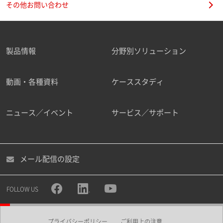
その他お問い合わせ
製品情報
分野別ソリューション
ご勤務先
動画・各種資料
ケーススタディ
ニュース／イベント
サービス／サポート
職種
メール配信の設定
所属部署
FOLLOW US
プライバシーポリシー
ご利用上の注意