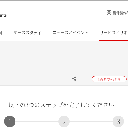
島津製作
ents
料
ケーススタディ
ニュース／イベント
サービス／サポ
価格お問い合わせ
以下の3つのステップを完了してください。
1
2
3