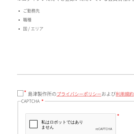
ご勤務先
国 / エリア
職種
国 / エリア
郵便番号（勤務先）
都道府県（勤務先）
島津製作所の
および
プライバシーポリシー
利用規約
CAPTCHA
市（勤務先）