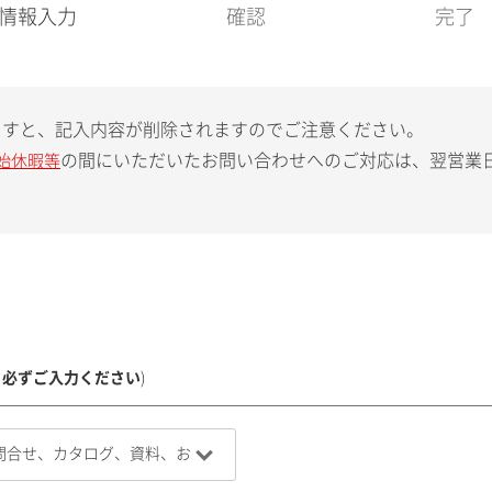
現
情報入力
確認
完了
在
:
ますと、記入内容が削除されますのでご注意ください。
の間にいただいたお問い合わせへのご対応は、翌営業
始休暇等
、必ずご入力ください
)