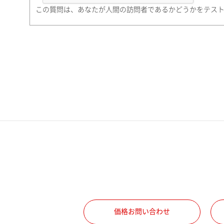
町名・番地（勤務先）
この質問は、あなたが人間の訪問者であるかどうかをテス
電話番号
携帯電話番号
ご勤務先
職種
価格お問い合わせ