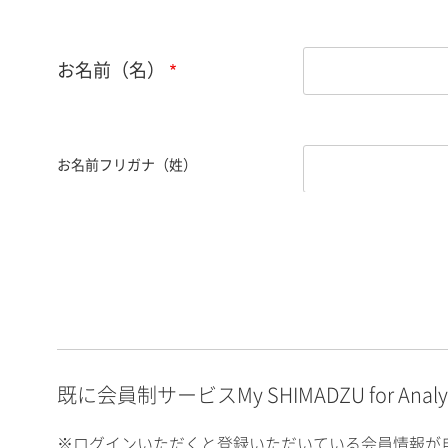
お名前（名）
お名前フリガナ（姓）
お名前フリガナ（名）
E-mailアドレス（半角
英数）
既に会員制サービスMy SHIMADZU for An
※ログインいただくと登録いただいている会員情報が