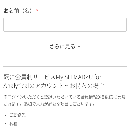
お名前（名）
さらに見る
お名前フリガナ（姓）
既に会員制サービスMy SHIMADZU for
お名前フリガナ（名）
Analyticalのアカウントをお持ちの場合
※ログインいただくと登録いただいている会員情報が自動的に反映
されます。追加で入力が必要な項目もございます。
ご勤務先
E-mailアドレス（半角英数）
職種