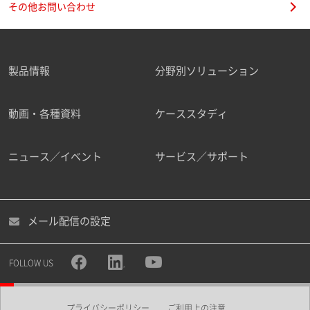
その他お問い合わせ
製品情報
分野別ソリューション
ご勤務先
動画・各種資料
ケーススタディ
ニュース／イベント
サービス／サポート
職種
メール配信の設定
所属部署
FOLLOW US
プライバシーポリシー
ご利用上の注意