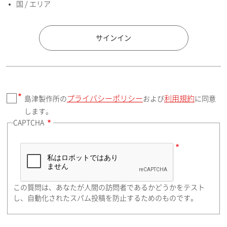
国 / エリア
国 / エリア
サインイン
プライバシーポリシー
利用規約
島津製作所の
および
に同意
郵便番号（勤務先）
します。
CAPTCHA
住所検索
この質問は、あなたが人間の訪問者であるかどうかをテスト
都道府県（勤務先）
し、自動化されたスパム投稿を防止するためのものです。