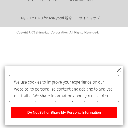
業界
My SHIMADZU for Analytical 規約
サイトマップ
会員制サービスMySHIMADZU
for Analyticalへの登録をおすす
めします。
We use cookies to improve your experience on our
My SHIMADZU for Analyticalへ登録いただくと、技術情報や
website, to personalize content and ads and to analyze
取扱説明書・Webinarなどの閲覧ができます。
our traffic. We share information about your use of our
website with our advertising and analytics partners,
また、個人情報を再入力することなくお問合せができるよ
who may combine it with other information that you
うになります。
Do Not Sell or Share My Personal Information
have provided to them or that they have collected from
your use of their services. You have the right to opt-out
登録された個人情報は、当社のプライバシーポリシーに記