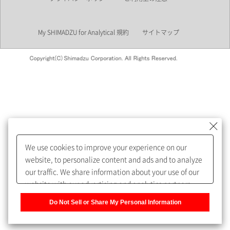
業界
My SHIMADZU for Analytical 規約
サイトマップ
会員制サービスMySHIMADZU
for Analyticalへの登録をおすす
めします。
We use cookies to improve your experience on our
My SHIMADZU for Analyticalへ登録いただくと、技術情報や
website, to personalize content and ads and to analyze
取扱説明書・Webinarなどの閲覧ができます。
our traffic. We share information about your use of our
website with our advertising and analytics partners,
また、個人情報を再入力することなくお問合せができるよ
who may combine it with other information that you
うになります。
Do Not Sell or Share My Personal Information
have provided to them or that they have collected from
your use of their services. You have the right to opt-out
登録された個人情報は、当社のプライバシーポリシーに記