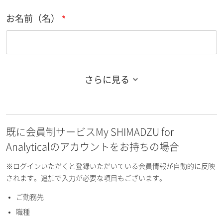
お名前（名）
さらに見る
お名前フリガナ（姓）
既に会員制サービスMy SHIMADZU for
お名前フリガナ（名）
Analyticalのアカウントをお持ちの場合
※ログインいただくと登録いただいている会員情報が自動的に反映
されます。追加で入力が必要な項目もございます。
ご勤務先
E-mailアドレス（半角英数）
職種