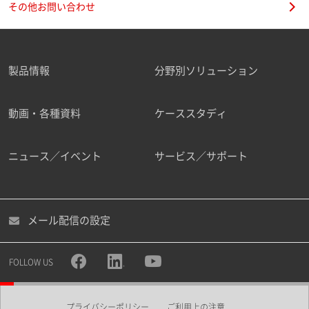
その他お問い合わせ
製品情報
分野別ソリューション
ご勤務先
動画・各種資料
ケーススタディ
ニュース／イベント
サービス／サポート
職種
メール配信の設定
所属部署
FOLLOW US
プライバシーポリシー
ご利用上の注意