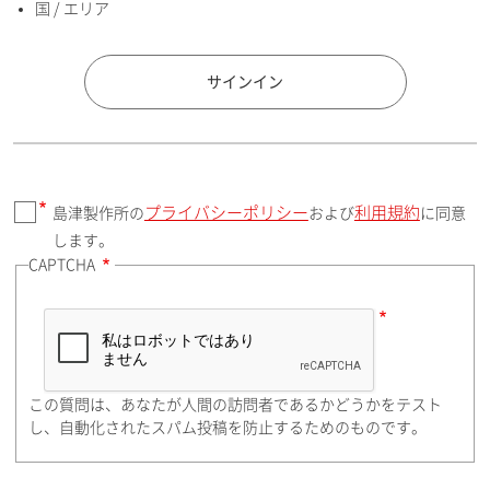
国 / エリア
国 / エリア
サインイン
プライバシーポリシー
利用規約
島津製作所の
および
に同意
郵便番号（勤務先）
します。
CAPTCHA
住所検索
この質問は、あなたが人間の訪問者であるかどうかをテスト
都道府県（勤務先）
し、自動化されたスパム投稿を防止するためのものです。