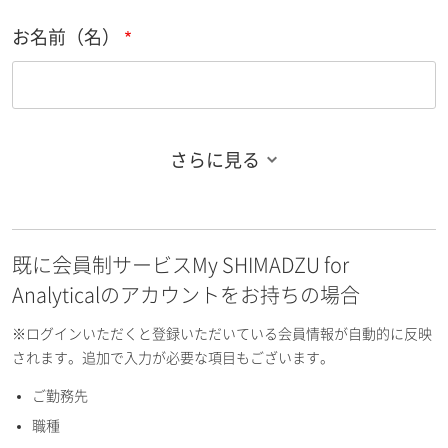
お名前（名）
さらに見る
お名前フリガナ（姓）
既に会員制サービスMy SHIMADZU for
お名前フリガナ（名）
Analyticalのアカウントをお持ちの場合
※ログインいただくと登録いただいている会員情報が自動的に反映
されます。追加で入力が必要な項目もございます。
ご勤務先
E-mailアドレス（半角英数）
職種