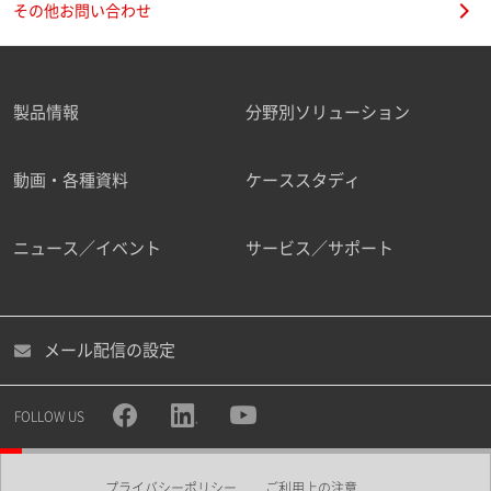
その他お問い合わせ
製品情報
分野別ソリューション
ご勤務先
動画・各種資料
ケーススタディ
ニュース／イベント
サービス／サポート
職種
メール配信の設定
所属部署
FOLLOW US
プライバシーポリシー
ご利用上の注意