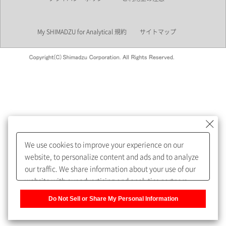
業界
My SHIMADZU for Analytical 規約
サイトマップ
会員制サービスMySHIMADZU
for Analyticalへの登録をおすす
めします。
We use cookies to improve your experience on our
My SHIMADZU for Analyticalへ登録いただくと、技術情報や
website, to personalize content and ads and to analyze
取扱説明書・Webinarなどの閲覧ができます。
our traffic. We share information about your use of our
website with our advertising and analytics partners,
また、個人情報を再入力することなくお問合せができるよ
who may combine it with other information that you
うになります。
Do Not Sell or Share My Personal Information
have provided to them or that they have collected from
your use of their services. You have the right to opt-out
登録された個人情報は、当社のプライバシーポリシーに記