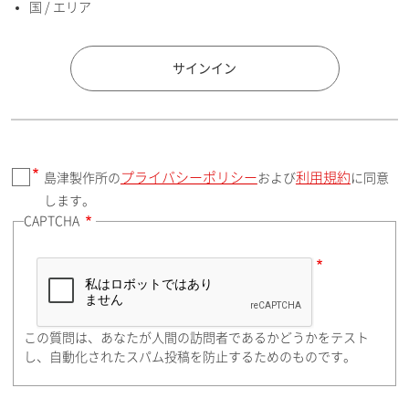
国 / エリア
国 / エリア
サインイン
プライバシーポリシー
利用規約
島津製作所の
および
に同意
郵便番号（勤務先）
します。
CAPTCHA
住所検索
この質問は、あなたが人間の訪問者であるかどうかをテスト
都道府県（勤務先）
し、自動化されたスパム投稿を防止するためのものです。