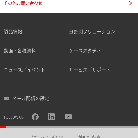
その他お問い合わせ
製品情報
分野別ソリューション
ご勤務先
動画・各種資料
ケーススタディ
ニュース／イベント
サービス／サポート
職種
メール配信の設定
所属部署
FOLLOW US
プライバシーポリシー
ご利用上の注意