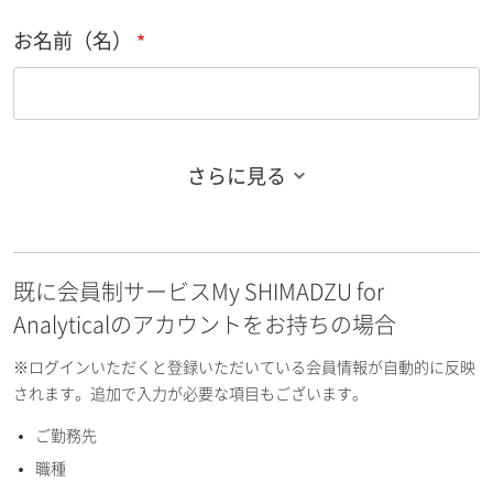
お名前（名）
さらに見る
お名前フリガナ（姓）
既に会員制サービスMy SHIMADZU for
お名前フリガナ（名）
Analyticalのアカウントをお持ちの場合
※ログインいただくと登録いただいている会員情報が自動的に反映
されます。追加で入力が必要な項目もございます。
ご勤務先
E-mailアドレス（半角英数）
職種